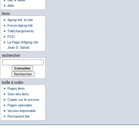
Bac à Sable
Aide
liens
Agreg-Ink: le site
Forum Agreg-Ink
Téléchargements
FCD
La Page d'Agreg (de
Jean S. Sahai)
rechercher
boîte à outils
Pages liées
Suivi des liens
Copier sur le serveur
Pages spéciales
Version imprimable
Permanent link