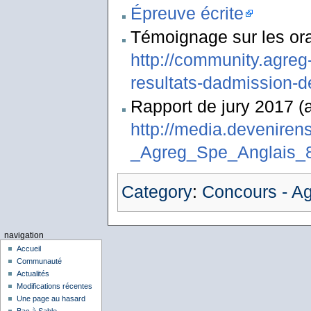
Épreuve écrite
Témoignage sur les or
http://community.agreg-
resultats-dadmission-d
Rapport de jury 2017 (a
http://media.devenirens
_Agreg_Spe_Anglais_
Category
:
Concours - Ag
navigation
Accueil
Communauté
Actualités
Modifications récentes
Une page au hasard