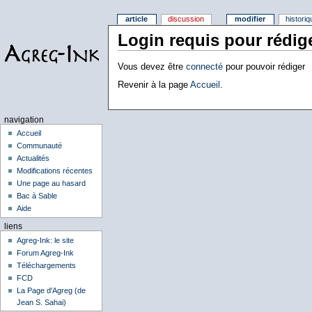
article
discussion
modifier
histori
Login requis pour rédig
Vous devez être
connecté
pour pouvoir rédiger
Revenir à la page
Accueil
.
navigation
Accueil
Communauté
Actualités
Modifications récentes
Une page au hasard
Bac à Sable
Aide
liens
Agreg-Ink: le site
Forum Agreg-Ink
Téléchargements
FCD
La Page d'Agreg (de
Jean S. Sahai)