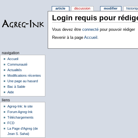
article
discussion
modifier
histori
Login requis pour rédig
Vous devez être
connecté
pour pouvoir rédiger
Revenir à la page
Accueil
.
navigation
Accueil
Communauté
Actualités
Modifications récentes
Une page au hasard
Bac à Sable
Aide
liens
Agreg-Ink: le site
Forum Agreg-Ink
Téléchargements
FCD
La Page d'Agreg (de
Jean S. Sahai)