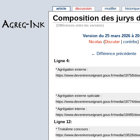
article
discussion
modifier
historique
Composition des jurys 
(Différences entre les versions)
Version du 25 mars 2026 à 20
Nicolas
(
Discuter
|
contribs
)
← Différence précédente
Ligne 4:
* Agrégation externe :
https://www.devenirenseignant.gouv.fr/media/18758/do
* Agrégation externe spéciale :
https://www.devenirenseignant.gouv.fr/media/18774/do
* Agrégation interne :
https://www.devenirenseignant.gouv.fr/media/18485/do
Ligne 12:
* Troisième concours :
https://www.devenirenseignant.gouv.fr/media/19528/do