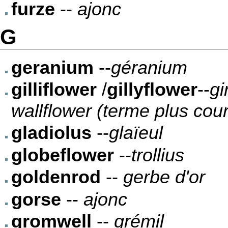
furze
--
ajonc
G
geranium
--
géranium
gilliflower
/
gillyflower
--
gi
wallflower (terme plus cou
gladiolus
--
glaïeul
globeflower
--
trollius
goldenrod
--
gerbe d'or
gorse
--
ajonc
gromwell
--
grémil