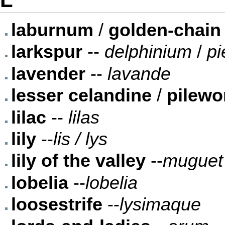
laburnum
/
golden-chain
larkspur
--
delphinium
/
pi
lavender
--
lavande
lesser celandine
/
pilewo
lilac
--
lilas
lily
--
lis / lys
lily of the valley
--
muguet
lobelia
--
lobelia
loosestrife
--
lysimaque