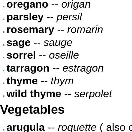
oregano
--
origan
parsley
--
persil
rosemary
--
romarin
sage
--
sauge
sorrel
--
oseille
tarragon
--
estragon
thyme
--
thym
wild thyme
--
serpolet
Vegetables
arugula
--
roquette
( also 