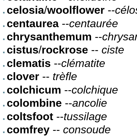
celosia
/
woolflower
--
célo
centaurea
--
centaurée
chrysanthemum
--
chrysa
cistus
/
rockrose
--
ciste
clematis
--
clématite
clover
--
trèfle
colchicum
--
colchique
colombine
--
ancolie
coltsfoot
--
tussilage
comfrey
--
consoude