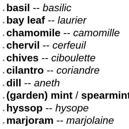
basil
--
basilic
bay leaf
--
laurier
chamomile
--
camomille
chervil
--
cerfeuil
chives
--
ciboulette
cilantro
--
coriandre
dill
--
aneth
(garden) mint
/
spearmin
hyssop
--
hysope
marjoram
--
marjolaine