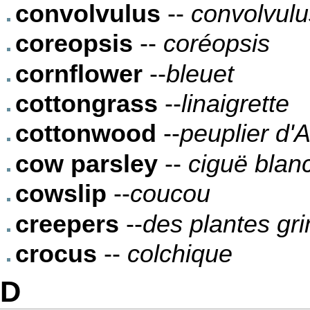
convolvulus
--
convolvulu
coreopsis
--
coréopsis
cornflower
--
bleuet
cottongrass
--
linaigrette
cottonwood
--
peuplier d'
cow parsley
--
ciguë blan
cowslip
--
coucou
creepers
--
des plantes gr
crocus
--
colchique
D