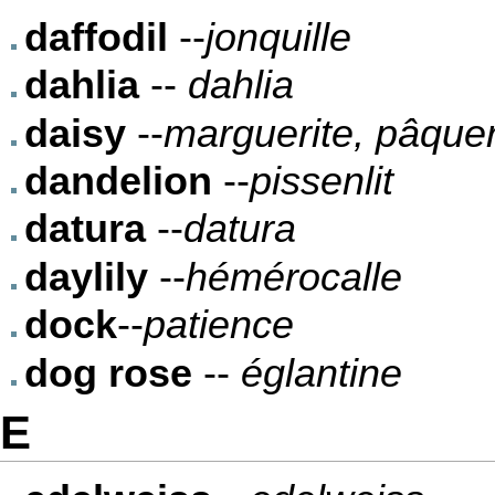
daffodil
--
jonquille
dahlia
--
dahlia
daisy
--
marguerite, pâquer
dandelion
--
pissenlit
datura
--
datura
daylily
--
hémérocalle
dock
--
patience
dog rose
--
églantine
E