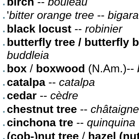
birch
--
bouleau
'
bitter orange tree
--
bigara
black locust
--
robinier
butterfly tree / butterfly
buddleia
box
/
boxwood
(N.Am.)--
catalpa
--
catalpa
cedar
--
cèdre
chestnut tree
--
châtaigne
cinchona tre
--
quinquina
(cob-)nut tree
/
hazel (nut