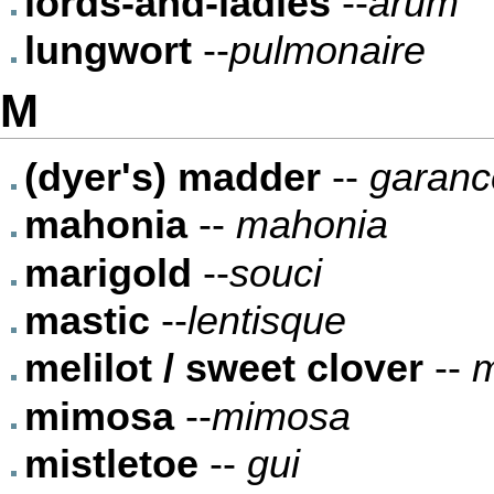
lords-and-ladies
--
arum
lungwort
--
pulmonaire
M
(dyer's) madder
--
garance
mahonia
--
mahonia
marigold
--
souci
mastic
--
lentisque
melilot / sweet clover
--
m
mimosa
--
mimosa
mistletoe
--
gui