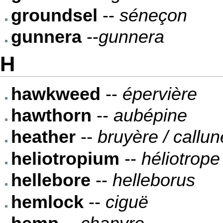
groundsel
--
séneçon
gunnera
--
gunnera
H
hawkweed
--
épervière
hawthorn
--
aubépine
heather
--
bruyère / callun
heliotropium
--
héliotrope
hellebore
--
helleborus
hemlock
--
ciguë