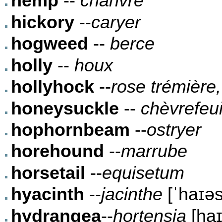
hemp
--
chanvre
hickory
--
caryer
hogweed
--
berce
holly
--
houx
hollyhock
--
rose trémière
honeysuckle
--
chèvrefeui
hophornbeam
--
ostryer
horehound
--
marrube
horsetail
--
equisetum
hyacinth
--
jacinthe
[ˈhaɪəs
hydrangea
--
hortensia
[haɪ