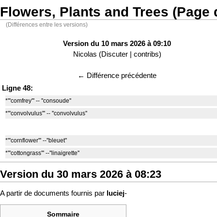
Flowers, Plants and Trees (Page 
(Différences entre les versions)
Version du 10 mars 2026 à 09:10
Nicolas
(
Discuter
|
contribs
)
← Différence précédente
Ligne 48:
*'''comfrey''' -- ''consoude''
*'''convolvulus''' -- ''convolvulus''
*'''cornflower''' --''bleuet''
*'''cottongrass''' --''linaigrette''
Version du 30 mars 2026 à 08:23
A partir de documents fournis par
luciej
-
Sommaire