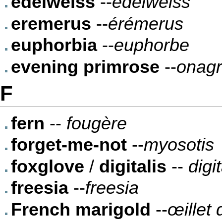
edelweiss
--
edelweiss
eremerus
--
érémerus
euphorbia
--
euphorbe
evening primrose
--
onag
F
fern
--
fougère
forget-me-not
--
myosotis
foxglove
/
digitalis
--
digi
freesia
--
freesia
French marigold
--
œillet 