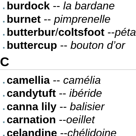
burdock
--
la bardane
burnet
--
pimprenelle
butterbur
/
coltsfoot
--
péta
buttercup
--
bouton d’or
C
camellia
--
camélia
candytuft
--
ibéride
canna lily
--
balisier
carnation
--
oeillet
celandine
--
chélidoine