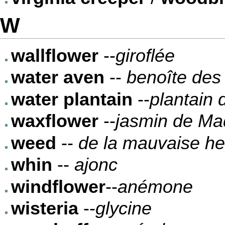
W
wallflower
--
giroflée
water aven
--
benoîte des
water plantain
--
plantain
waxflower
--
jasmin de Ma
weed
--
de la mauvaise h
whin
--
ajonc
windflower
--
anémone
wisteria
--
glycine