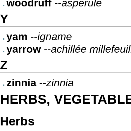
woodruff
--
aspérule
Y
yam
--
igname
yarrow
--
achillée millefeuil
Z
zinnia
--
zinnia
HERBS, VEGETABLE
Herbs