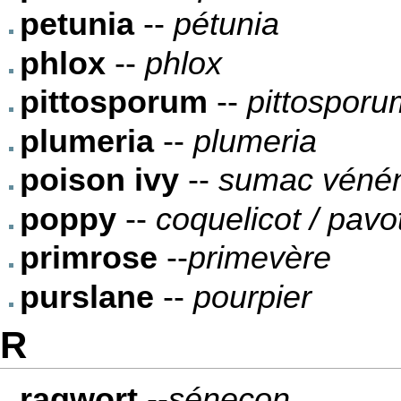
petunia
--
pétunia
phlox
--
phlox
pittosporum
--
pittosporu
plumeria
--
plumeria
poison ivy
--
sumac véné
poppy
--
coquelicot / pavo
primrose
--
primevère
purslane
--
pourpier
R
ragwort
--
séneçon