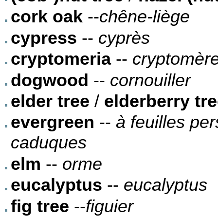
cork oak
--
chêne-liège
cypress
--
cyprès
cryptomeria
--
cryptomère
dogwood
--
cornouiller
elder tree
/
elderberry tr
evergreen
--
à feuilles pe
caduques
elm
--
orme
eucalyptus
--
eucalyptus
fig tree
--
figuier