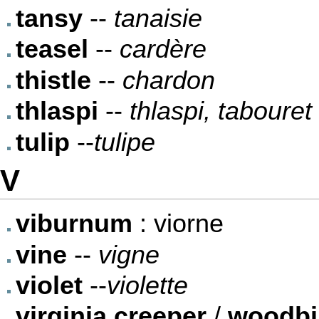
tansy
--
tanaisie
teasel
--
cardère
thistle
--
chardon
thlaspi
--
thlaspi, taboure
tulip
--
tulipe
V
viburnum
: viorne
vine
--
vigne
violet
--
violette
virginia creeper
/
woodbi