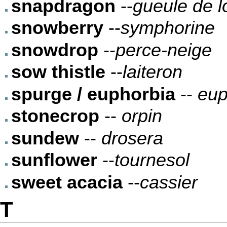
snapdragon
--
gueule de l
snowberry
--
symphorine
snowdrop
--
perce-neige
sow thistle
--
laiteron
spurge / euphorbia
--
eup
stonecrop
--
orpin
sundew
--
drosera
sunflower
--
tournesol
sweet acacia
--
cassier
T