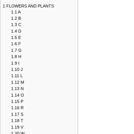
1
FLOWERS AND PLANTS
1.1
A
1.2
B
1.3
C
1.4
D
1.5
E
1.6
F
1.7
G
1.8
H
1.9
I
1.10
J
1.11
L
1.12
M
1.13
N
1.14
O
1.15
P
1.16
R
1.17
S
1.18
T
1.19
V
1.20
W