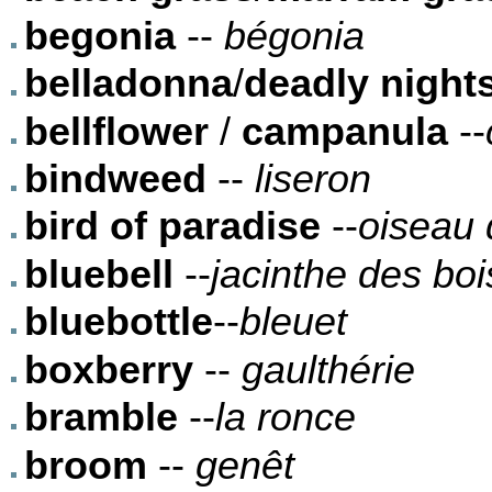
begonia
--
bégonia
belladonna
/
deadly night
bellflower
/
campanula
--
bindweed
--
liseron
bird of paradise
--
oiseau 
bluebell
--
jacinthe des boi
bluebottle
--
bleuet
boxberry
--
gaulthérie
bramble
--
la ronce
broom
--
genêt