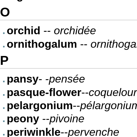
O
orchid
--
orchidée
ornithogalum
--
ornithoga
P
pansy
- -
pensée
pasque-flower
--
coquelou
pelargonium
--
pélargoniu
peony
--
pivoine
periwinkle
--
pervenche