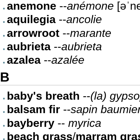
anemone
--
anémone
[əˈn
aquilegia
--
ancolie
arrowroot
--
marante
aubrieta
--
aubrieta
azalea
--
azalée
B
baby's breath
--
(la) gypso
balsam fir
--
sapin baumie
bayberry
--
myrica
beach grass
/
marram gra