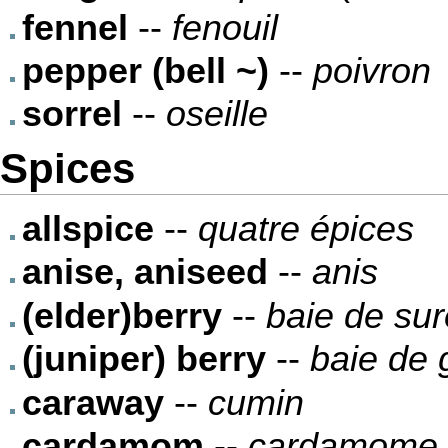
fennel
--
fenouil
pepper (bell ~)
--
poivron
sorrel
--
oseille
Spices
allspice
--
quatre épices
anise, aniseed
--
anis
(elder)berry
--
baie de su
(juniper) berry
--
baie de 
caraway
--
cumin
cardamom
--
cardamome