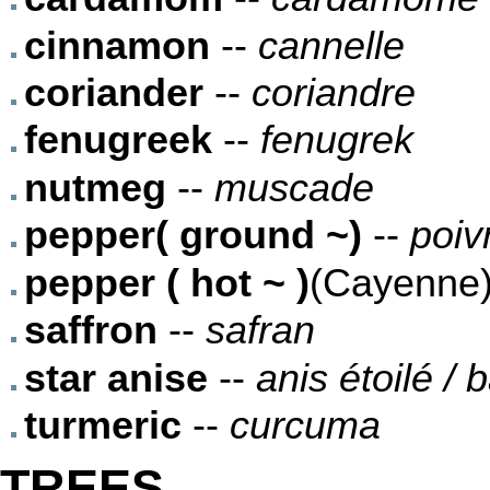
cinnamon
--
cannelle
coriander
--
coriandre
fenugreek
--
fenugrek
nutmeg
--
muscade
pepper( ground ~)
--
poiv
pepper ( hot ~ )
(Cayenne)
saffron
--
safran
star anise
--
anis étoilé / 
turmeric
--
curcuma
TREES