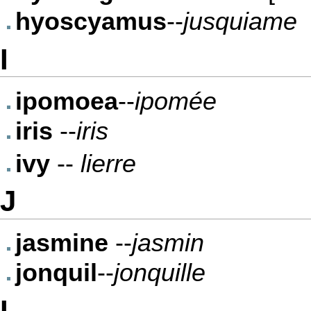
hyoscyamus
--
jusquiame
I
ipomoea
--
ipomée
iris
--
iris
ivy
--
lierre
J
jasmine
--
jasmin
jonquil
--
jonquille
L