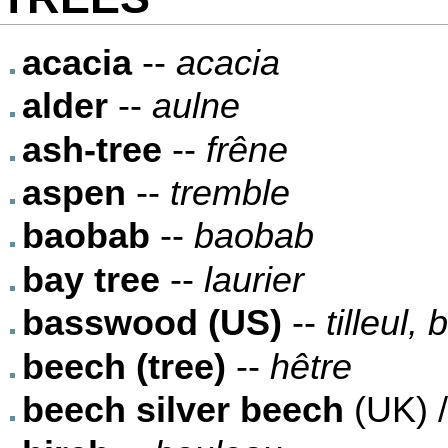
acacia
--
acacia
alder
--
aulne
ash-tree
--
frêne
aspen
--
tremble
baobab
--
baobab
bay tree
--
laurier
basswood (US)
--
tilleul, 
beech (tree)
--
hêtre
beech silver beech
(UK) 