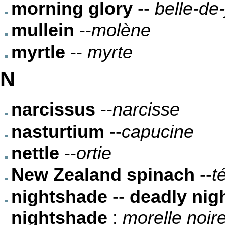
morning glory
--
belle-de-j
mullein
--
molène
myrtle
--
myrte
N
narcissus
--
narcisse
nasturtium
--
capucine
nettle
--
ortie
New Zealand spinach
--
t
nightshade
--
deadly nig
nightshade
:
morelle noir