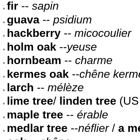
fir
--
sapin
guava
--
psidium
hackberry
--
micocoulier
holm oak
--
yeuse
hornbeam
--
charme
kermes oak
--
chêne kerm
larch
--
mélèze
lime tree
/
linden tree
(US o
maple tree
--
érable
medlar tree
--
néflier
/
a m