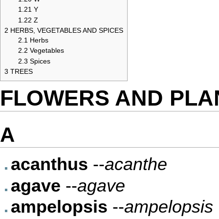
1.21
Y
1.22
Z
2
HERBS, VEGETABLES AND SPICES
2.1
Herbs
2.2
Vegetables
2.3
Spices
3
TREES
FLOWERS AND PLA
A
acanthus
--
acanthe
agave
--
agave
ampelopsis
--
ampelopsis