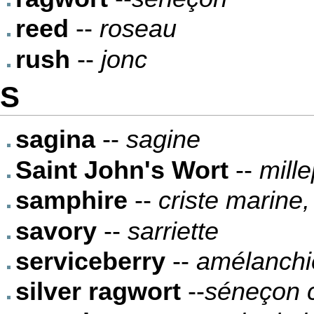
reed
--
roseau
rush
--
jonc
S
sagina
--
sagine
Saint John's Wort
--
mille
samphire
--
criste marine,
savory
--
sarriette
serviceberry
--
amélanchi
silver ragwort
--
séneçon c