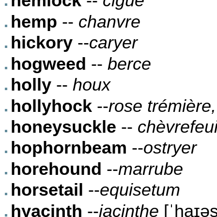
hemlock
--
ciguë
hemp
--
chanvre
hickory
--
caryer
hogweed
--
berce
holly
--
houx
hollyhock
--
rose trémière
honeysuckle
--
chèvrefeui
hophornbeam
--
ostryer
horehound
--
marrube
horsetail
--
equisetum
hyacinth
--
jacinthe
[ˈhaɪəs