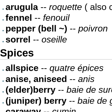
arugula
--
roquette
( also 
fennel
--
fenouil
pepper (bell ~)
--
poivron
sorrel
--
oseille
Spices
allspice
--
quatre épices
anise, aniseed
--
anis
(elder)berry
--
baie de su
(juniper) berry
--
baie de 
caraway
--
cumin