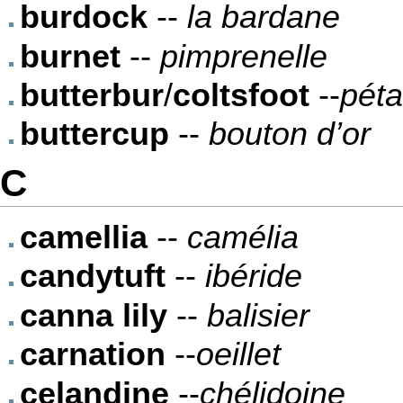
burdock
--
la bardane
burnet
--
pimprenelle
butterbur
/
coltsfoot
--
péta
buttercup
--
bouton d’or
C
camellia
--
camélia
candytuft
--
ibéride
canna lily
--
balisier
carnation
--
oeillet
celandine
--
chélidoine