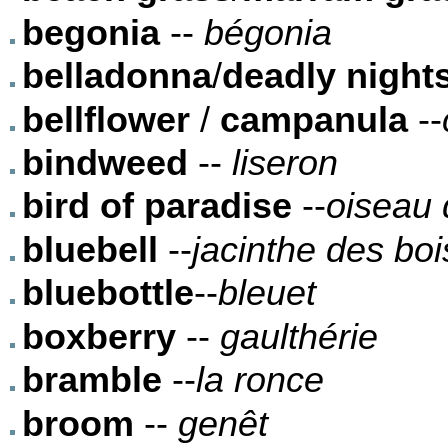
begonia
--
bégonia
belladonna
/
deadly night
bellflower
/
campanula
--
bindweed
--
liseron
bird of paradise
--
oiseau 
bluebell
--
jacinthe des boi
bluebottle
--
bleuet
boxberry
--
gaulthérie
bramble
--
la ronce
broom
--
genêt