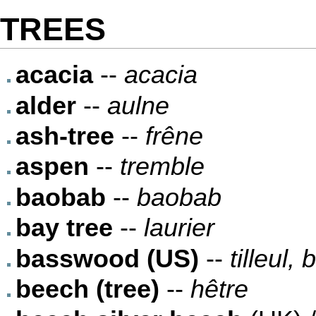
TREES
acacia
--
acacia
alder
--
aulne
ash-tree
--
frêne
aspen
--
tremble
baobab
--
baobab
bay tree
--
laurier
basswood (US)
--
tilleul, 
beech (tree)
--
hêtre