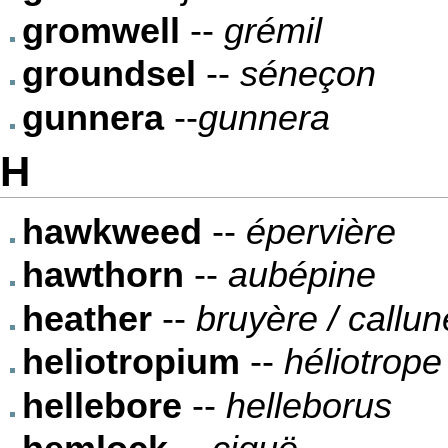
gromwell
--
grémil
groundsel
--
séneçon
gunnera
--
gunnera
H
hawkweed
--
épervière
hawthorn
--
aubépine
heather
--
bruyère / callun
heliotropium
--
héliotrope
hellebore
--
helleborus