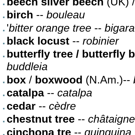
beech silver beech
(UK) 
birch
--
bouleau
'
bitter orange tree
--
bigara
black locust
--
robinier
butterfly tree / butterfly
buddleia
box
/
boxwood
(N.Am.)--
catalpa
--
catalpa
cedar
--
cèdre
chestnut tree
--
châtaigne
cinchona tre
--
quinquina