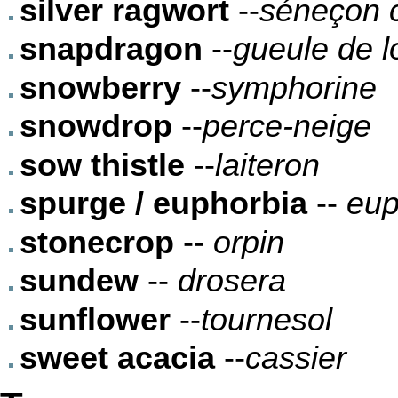
silver ragwort
--
séneçon c
snapdragon
--
gueule de l
snowberry
--
symphorine
snowdrop
--
perce-neige
sow thistle
--
laiteron
spurge / euphorbia
--
eup
stonecrop
--
orpin
sundew
--
drosera
sunflower
--
tournesol
sweet acacia
--
cassier