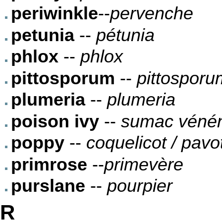
periwinkle
--
pervenche
petunia
--
pétunia
phlox
--
phlox
pittosporum
--
pittosporu
plumeria
--
plumeria
poison ivy
--
sumac véné
poppy
--
coquelicot / pavo
primrose
--
primevère
purslane
--
pourpier
R