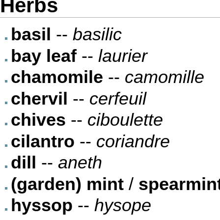
Herbs
basil
--
basilic
bay leaf
--
laurier
chamomile
--
camomille
chervil
--
cerfeuil
chives
--
ciboulette
cilantro
--
coriandre
dill
--
aneth
(garden) mint
/
spearmin
hyssop
--
hysope