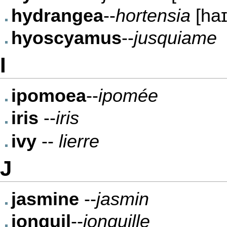
hydrangea
--
hortensia
[haɪ
hyoscyamus
--
jusquiame
I
ipomoea
--
ipomée
iris
--
iris
ivy
--
lierre
J
jasmine
--
jasmin
jonquil
--
jonquille