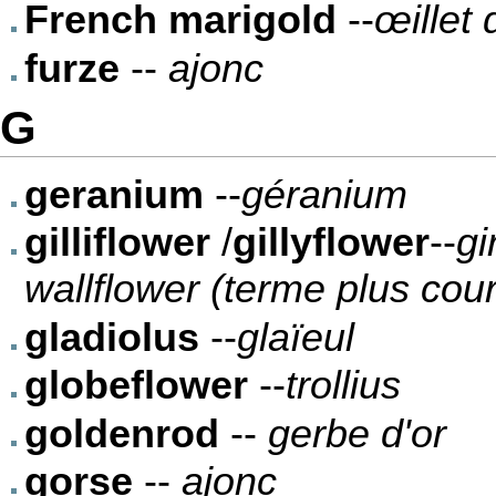
French marigold
--
œillet 
furze
--
ajonc
G
geranium
--
géranium
gilliflower
/
gillyflower
--
gi
wallflower (terme plus cou
gladiolus
--
glaïeul
globeflower
--
trollius
goldenrod
--
gerbe d'or
gorse
--
ajonc