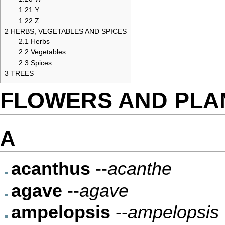
1.21
Y
1.22
Z
2
HERBS, VEGETABLES AND SPICES
2.1
Herbs
2.2
Vegetables
2.3
Spices
3
TREES
FLOWERS AND PLA
A
acanthus
--
acanthe
agave
--
agave
ampelopsis
--
ampelopsis