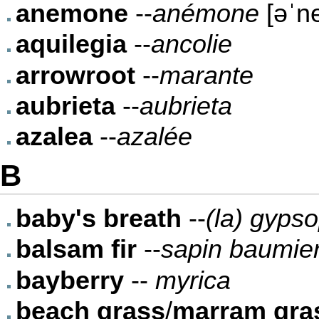
anemone
--
anémone
[əˈn
aquilegia
--
ancolie
arrowroot
--
marante
aubrieta
--
aubrieta
azalea
--
azalée
B
baby's breath
--
(la) gypso
balsam fir
--
sapin baumie
bayberry
--
myrica
beach grass
/
marram gra