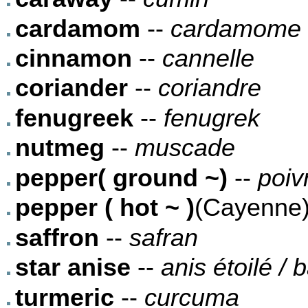
cardamom
--
cardamome
cinnamon
--
cannelle
coriander
--
coriandre
fenugreek
--
fenugrek
nutmeg
--
muscade
pepper( ground ~)
--
poiv
pepper ( hot ~ )
(Cayenne)
saffron
--
safran
star anise
--
anis étoilé / 
turmeric
--
curcuma