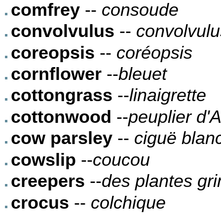
comfrey
--
consoude
convolvulus
--
convolvulu
coreopsis
--
coréopsis
cornflower
--
bleuet
cottongrass
--
linaigrette
cottonwood
--
peuplier d'
cow parsley
--
ciguë blan
cowslip
--
coucou
creepers
--
des plantes gr
crocus
--
colchique