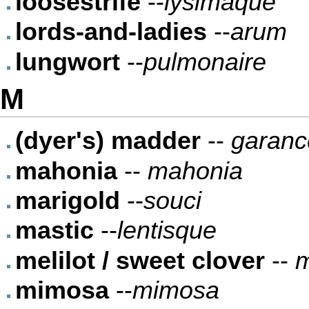
loosestrife
--
lysimaque
lords-and-ladies
--
arum
lungwort
--
pulmonaire
M
(dyer's) madder
--
garance
mahonia
--
mahonia
marigold
--
souci
mastic
--
lentisque
melilot / sweet clover
--
m
mimosa
--
mimosa