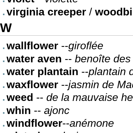
virginia creeper
/
woodbi
W
wallflower
--
giroflée
water aven
--
benoîte des
water plantain
--
plantain
waxflower
--
jasmin de Ma
weed
--
de la mauvaise h
whin
--
ajonc
windflower
--
anémone