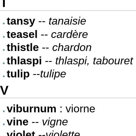
T
tansy
--
tanaisie
teasel
--
cardère
thistle
--
chardon
thlaspi
--
thlaspi, taboure
tulip
--
tulipe
V
viburnum
: viorne
vine
--
vigne
violet
--
violette