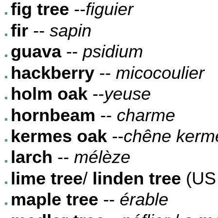
fig tree
--
figuier
fir
--
sapin
guava
--
psidium
hackberry
--
micocoulier
holm oak
--
yeuse
hornbeam
--
charme
kermes oak
--
chêne kerm
larch
--
mélèze
lime tree
/
linden tree
(US o
maple tree
--
érable