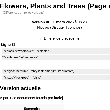
Flowers, Plants and Trees (Page 
(Différences entre les versions)
Version du 30 mars 2026 à 08:23
Nicolas
(
Discuter
|
contribs
)
← Différence précédente
Ligne 39:
*'''celosia'''/'''woolflower''' --''célosie''
*'''centaurea''' --''centaurée''
*'''chrysanthemum''' --''chrysanthème'' [krɪˈsænθəməm]
*'''cistus'''/'''rockrose''' -- ''ciste''
Version actuelle
A partir de documents fournis par
luciej
-
Sommaire