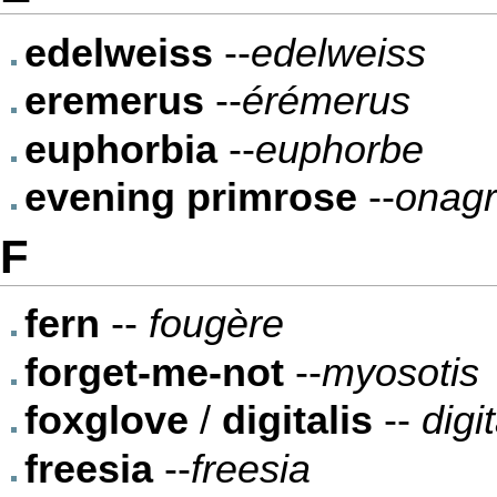
edelweiss
--
edelweiss
eremerus
--
érémerus
euphorbia
--
euphorbe
evening primrose
--
onag
F
fern
--
fougère
forget-me-not
--
myosotis
foxglove
/
digitalis
--
digi
freesia
--
freesia