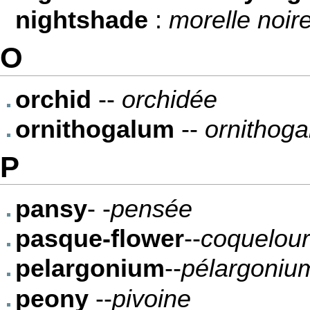
nightshade
:
morelle noir
O
orchid
--
orchidée
ornithogalum
--
ornithoga
P
pansy
- -
pensée
pasque-flower
--
coquelou
pelargonium
--
pélargoniu
peony
--
pivoine