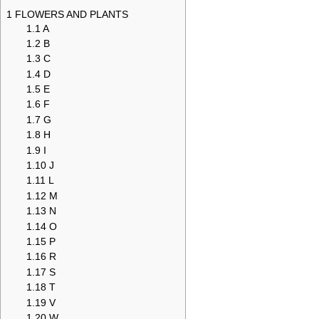
1
FLOWERS AND PLANTS
1.1
A
1.2
B
1.3
C
1.4
D
1.5
E
1.6
F
1.7
G
1.8
H
1.9
I
1.10
J
1.11
L
1.12
M
1.13
N
1.14
O
1.15
P
1.16
R
1.17
S
1.18
T
1.19
V
1.20
W