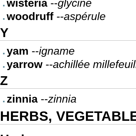
wisteria
--
glycine
woodruff
--
aspérule
Y
yam
--
igname
yarrow
--
achillée millefeuil
Z
zinnia
--
zinnia
HERBS, VEGETABLE