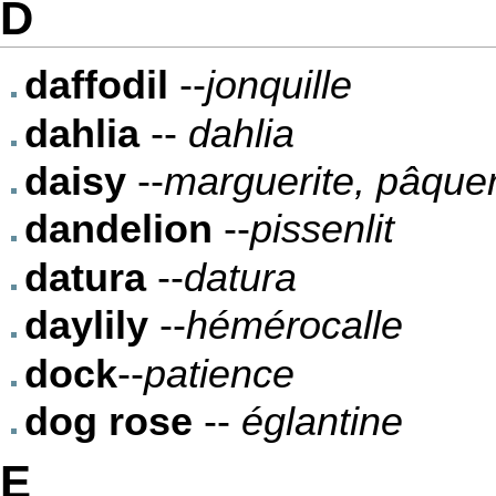
D
daffodil
--
jonquille
dahlia
--
dahlia
daisy
--
marguerite, pâquer
dandelion
--
pissenlit
datura
--
datura
daylily
--
hémérocalle
dock
--
patience
dog rose
--
églantine
E