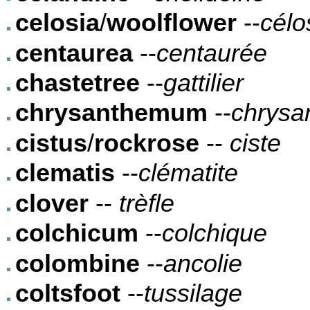
celosia
/
woolflower
--
célo
centaurea
--
centaurée
chastetree
--
gattilier
chrysanthemum
--
chrysa
cistus
/
rockrose
--
ciste
clematis
--
clématite
clover
--
trèfle
colchicum
--
colchique
colombine
--
ancolie
coltsfoot
--
tussilage