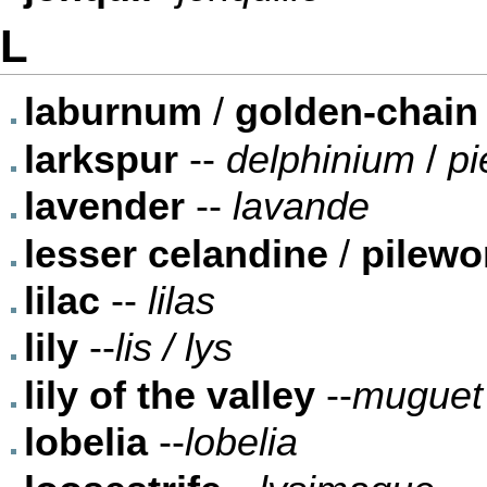
L
laburnum
/
golden-chain
larkspur
--
delphinium
/
pi
lavender
--
lavande
lesser celandine
/
pilewo
lilac
--
lilas
lily
--
lis / lys
lily of the valley
--
muguet
lobelia
--
lobelia