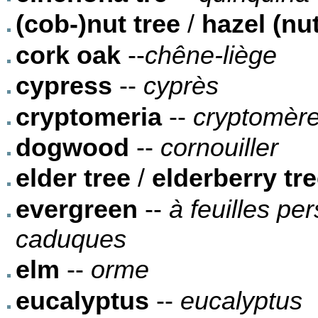
(cob-)nut tree
/
hazel (nut
cork oak
--
chêne-liège
cypress
--
cyprès
cryptomeria
--
cryptomère
dogwood
--
cornouiller
elder tree
/
elderberry tr
evergreen
--
à feuilles pe
caduques
elm
--
orme
eucalyptus
--
eucalyptus