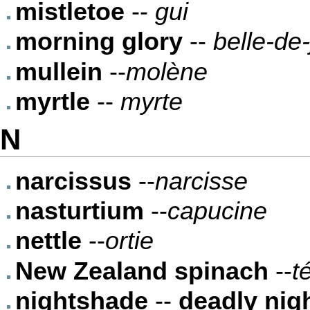
mistletoe
--
gui
morning glory
--
belle-de-j
mullein
--
molène
myrtle
--
myrte
N
narcissus
--
narcisse
nasturtium
--
capucine
nettle
--
ortie
New Zealand spinach
--
t
nightshade
--
deadly nig