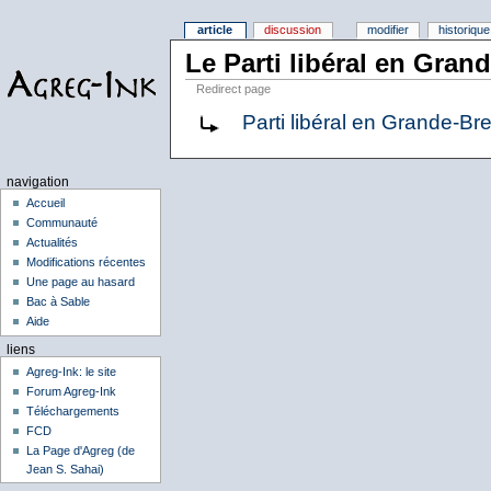
article
discussion
modifier
historique
Le Parti libéral en Gran
Redirect page
Parti libéral en Grande-B
navigation
Accueil
Communauté
Actualités
Modifications récentes
Une page au hasard
Bac à Sable
Aide
liens
Agreg-Ink: le site
Forum Agreg-Ink
Téléchargements
FCD
La Page d'Agreg (de
Jean S. Sahai)