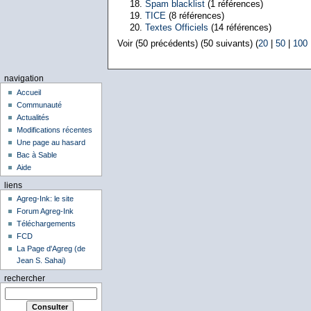
Spam blacklist
(1 références)
TICE
(8 références)
Textes Officiels
(14 références)
Voir (50 précédents) (50 suivants) (
20
|
50
|
100
navigation
Accueil
Communauté
Actualités
Modifications récentes
Une page au hasard
Bac à Sable
Aide
liens
Agreg-Ink: le site
Forum Agreg-Ink
Téléchargements
FCD
La Page d'Agreg (de
Jean S. Sahai)
rechercher