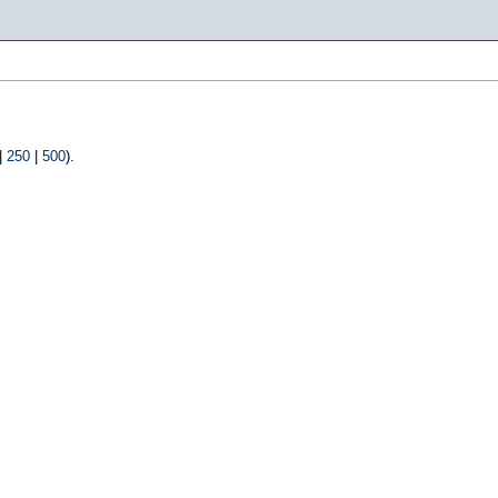
|
250
|
500
).