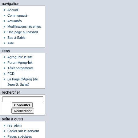
navigation
Accueil
Communauté
Actualités
Modifications récentes
Une page au hasard
Bac à Sable
Aide
liens
Agreg-Ink: le site
Forum Agreg-Ink
Téléchargements
FCD
La Page d'Agreg (de
Jean S. Sahai)
rechercher
boîte à outils
rss
atom
Copier sur le serveur
Pages spéciales