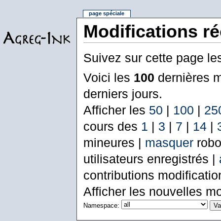
page spéciale
Modifications r
Suivez sur cette page le
Voici les
100
dernières m
derniers jours.
Afficher les
50
|
100
|
25
cours des
1
|
3
|
7
|
14
|
mineures |
masquer
robo
utilisateurs enregistrés |
contributions modificati
Afficher les nouvelles mo
Namespace: