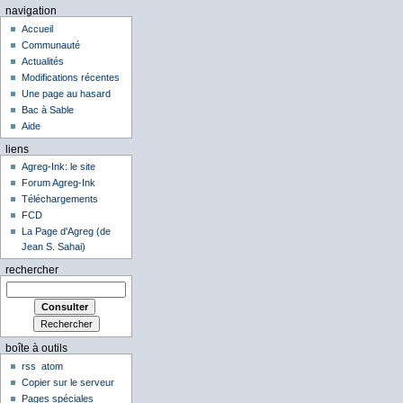
navigation
Accueil
Communauté
Actualités
Modifications récentes
Une page au hasard
Bac à Sable
Aide
liens
Agreg-Ink: le site
Forum Agreg-Ink
Téléchargements
FCD
La Page d'Agreg (de
Jean S. Sahai)
rechercher
boîte à outils
rss
atom
Copier sur le serveur
Pages spéciales