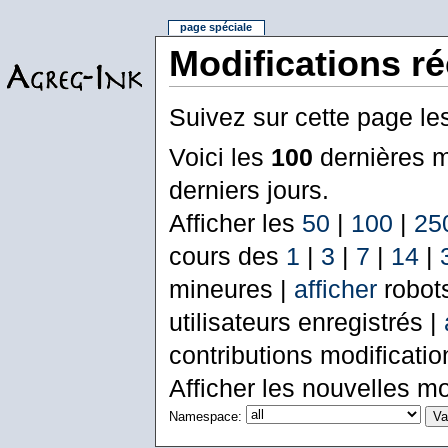
page spéciale
Modifications r
Suivez sur cette page le
Voici les
100
dernières m
derniers jours.
Afficher les
50
|
100
|
25
cours des
1
|
3
|
7
|
14
|
mineures |
afficher
robot
utilisateurs enregistrés |
contributions modificati
Afficher les nouvelles mo
Namespace: