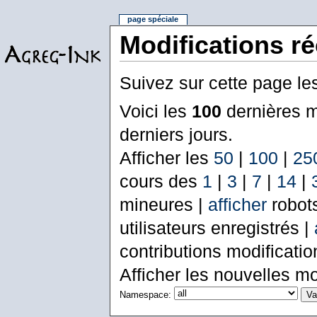
page spéciale
Modifications r
Suivez sur cette page le
Voici les
100
dernières m
derniers jours.
Afficher les
50
|
100
|
25
cours des
1
|
3
|
7
|
14
|
mineures |
afficher
robot
utilisateurs enregistrés |
contributions modificati
Afficher les nouvelles mo
Namespace: