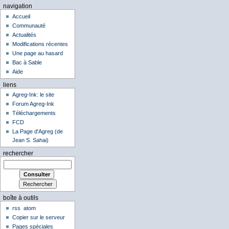
navigation
Accueil
Communauté
Actualités
Modifications récentes
Une page au hasard
Bac à Sable
Aide
liens
Agreg-Ink: le site
Forum Agreg-Ink
Téléchargements
FCD
La Page d'Agreg (de
Jean S. Sahai)
rechercher
boîte à outils
rss
atom
Copier sur le serveur
Pages spéciales