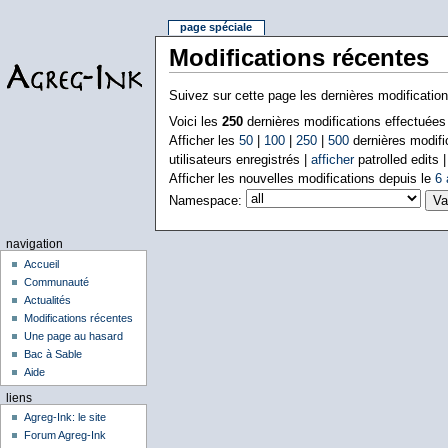
page spéciale
Modifications récentes
Suivez sur cette page les dernières modificatio
Voici les
250
dernières modifications effectuée
Afficher les
50
|
100
|
250
|
500
dernières modifi
utilisateurs enregistrés |
afficher
patrolled edits 
Afficher les nouvelles modifications depuis le
6 
Namespace:
navigation
Accueil
Communauté
Actualités
Modifications récentes
Une page au hasard
Bac à Sable
Aide
liens
Agreg-Ink: le site
Forum Agreg-Ink