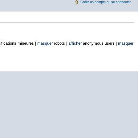
Créer un compte ou se connecter
fications mineures |
masquer
robots |
afficher
anonymous users |
masquer