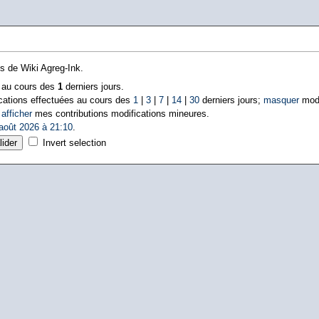
ns de Wiki Agreg-Ink.
s au cours des
1
derniers jours.
cations effectuées au cours des
1
|
3
|
7
|
14
|
30
derniers jours;
masquer
modi
|
afficher
mes contributions modifications mineures.
août 2026 à 21:10
.
Invert selection