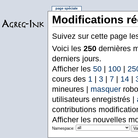
page spéciale
Modifications r
Suivez sur cette page le
Voici les
250
dernières m
derniers jours.
Afficher les
50
|
100
|
25
cours des
1
|
3
|
7
|
14
|
mineures |
masquer
robo
utilisateurs enregistrés |
contributions modificati
Afficher les nouvelles mo
Namespace: