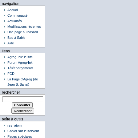
navigation
Accueil
Communauté
Actualités
Modifications récentes
Une page au hasard
Bac à Sable
Aide
liens
Agreg-Ink: le site
Forum Agreg-Ink
Téléchargements
FCD
La Page d'Agreg (de
Jean S. Sahai)
rechercher
boîte à outils
rss
atom
Copier sur le serveur
Pages spéciales