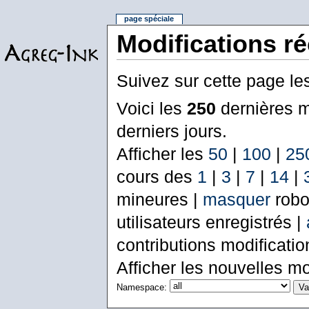
page spéciale
Modifications r
Suivez sur cette page le
Voici les
250
dernières m
derniers jours.
Afficher les
50
|
100
|
25
cours des
1
|
3
|
7
|
14
|
mineures |
masquer
robo
utilisateurs enregistrés |
contributions modificati
Afficher les nouvelles mo
Namespace: