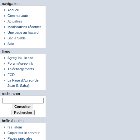
navigation
Accueil
Communauté
Actualités
Modifications récentes
Une page au hasard
Bac à Sable
Aide
liens
Agreg-Ink: le site
Forum Agreg-Ink
Téléchargements
FCD
La Page d'Agreg (de
Jean S. Sahai)
rechercher
boîte à outils
rss
atom
Copier sur le serveur
Pages spéciales