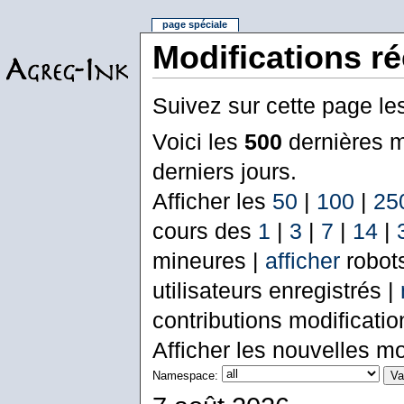
page spéciale
Modifications r
Suivez sur cette page le
Voici les
500
dernières m
derniers jours.
Afficher les
50
|
100
|
25
cours des
1
|
3
|
7
|
14
|
mineures |
afficher
robot
utilisateurs enregistrés |
contributions modificati
Afficher les nouvelles mo
Namespace: