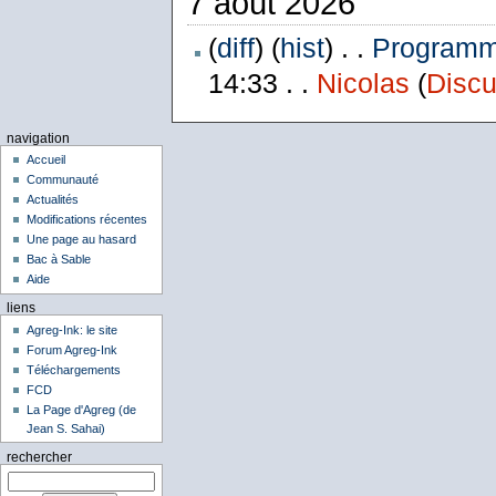
7 août 2026
(
diff
) (
hist
) . .
Programme
14:33 . .
Nicolas
(
Discu
navigation
Accueil
Communauté
Actualités
Modifications récentes
Une page au hasard
Bac à Sable
Aide
liens
Agreg-Ink: le site
Forum Agreg-Ink
Téléchargements
FCD
La Page d'Agreg (de
Jean S. Sahai)
rechercher