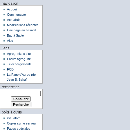
navigation
Accueil
Communauté
Actualités
Modifications récentes
Une page au hasard
Bac à Sable
Aide
liens
Agreg-Ink: le site
Forum Agreg-Ink
Téléchargements
FCD
La Page d'Agreg (de
Jean S. Sahai)
rechercher
boîte à outils
rss
atom
Copier sur le serveur
Pages spéciales