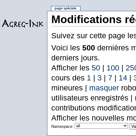
page spéciale
Modifications r
Suivez sur cette page le
Voici les
500
dernières m
derniers jours.
Afficher les
50
|
100
|
25
cours des
1
|
3
|
7
|
14
|
mineures |
masquer
robo
utilisateurs enregistrés |
contributions modificati
Afficher les nouvelles mo
Namespace: