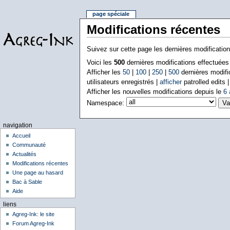
page spéciale
Modifications récentes
Suivez sur cette page les dernières modificatio
Voici les
500
dernières modifications effectuée
Afficher les
50
|
100
|
250
|
500
dernières modifi
utilisateurs enregistrés |
afficher
patrolled edits 
Afficher les nouvelles modifications depuis le
6 
Namespace:
navigation
Accueil
Communauté
Actualités
Modifications récentes
Une page au hasard
Bac à Sable
Aide
liens
Agreg-Ink: le site
Forum Agreg-Ink