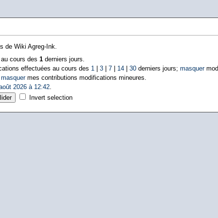
ns de Wiki Agreg-Ink.
s au cours des
1
derniers jours.
cations effectuées au cours des
1
|
3
|
7
|
14
|
30
derniers jours;
masquer
modi
|
masquer
mes contributions modifications mineures.
août 2026 à 12:42
.
Invert selection