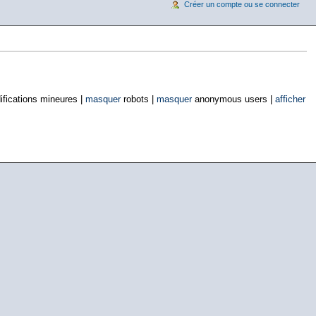
Créer un compte ou se connecter
fications mineures |
masquer
robots |
masquer
anonymous users |
afficher