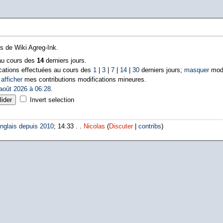
ns de Wiki Agreg-Ink.
 au cours des
14
derniers jours.
cations effectuées au cours des
1
|
3
|
7
|
14
|
30
derniers jours;
masquer
modi
|
afficher
mes contributions modifications mineures.
août 2026 à 06:28
.
Invert selection
nglais depuis 2010
; 14:33 . .
Nicolas
(
Discuter
|
contribs
)