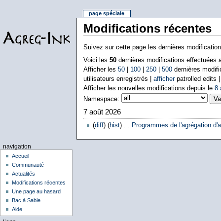
page spéciale
Modifications récentes
Suivez sur cette page les dernières modificatio
Voici les
50
dernières modifications effectuées
Afficher les
50
|
100
|
250
|
500
dernières modifi
utilisateurs enregistrés |
afficher
patrolled edits 
Afficher les nouvelles modifications depuis le
8 
Namespace:
7 août 2026
(
diff
) (
hist
) . .
Programmes de l'agrégation d'a
navigation
Accueil
Communauté
Actualités
Modifications récentes
Une page au hasard
Bac à Sable
Aide