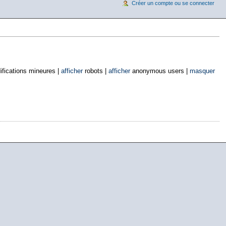
Créer un compte ou se connecter
fications mineures |
afficher
robots |
afficher
anonymous users |
masquer