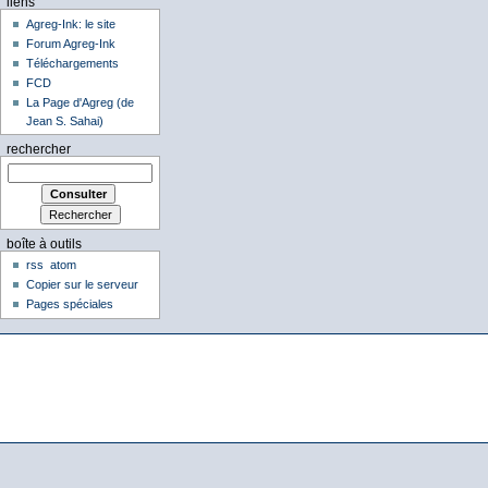
liens
Agreg-Ink: le site
Forum Agreg-Ink
Téléchargements
FCD
La Page d'Agreg (de
Jean S. Sahai)
rechercher
boîte à outils
rss
atom
Copier sur le serveur
Pages spéciales