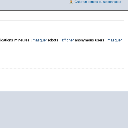
Créer un compte ou se connecter
ications mineures |
masquer
robots |
afficher
anonymous users |
masquer