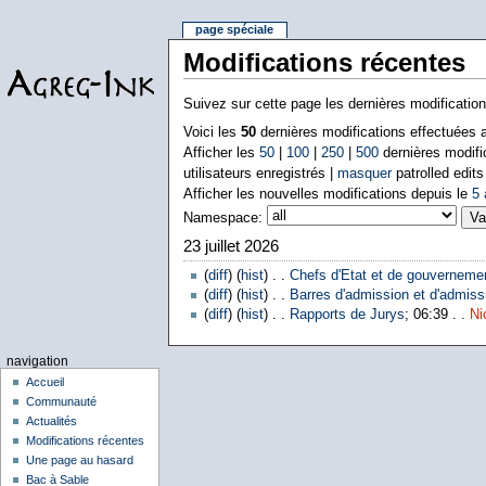
page spéciale
Modifications récentes
Suivez sur cette page les dernières modificatio
Voici les
50
dernières modifications effectuées
Afficher les
50
|
100
|
250
|
500
dernières modifi
utilisateurs enregistrés |
masquer
patrolled edits
Afficher les nouvelles modifications depuis le
5 
Namespace:
23 juillet 2026
(
diff
) (
hist
) . .
Chefs d'Etat et de gouverneme
(
diff
) (
hist
) . .
Barres d'admission et d'admissi
(
diff
) (
hist
) . .
Rapports de Jurys
; 06:39 . .
Ni
navigation
Accueil
Communauté
Actualités
Modifications récentes
Une page au hasard
Bac à Sable