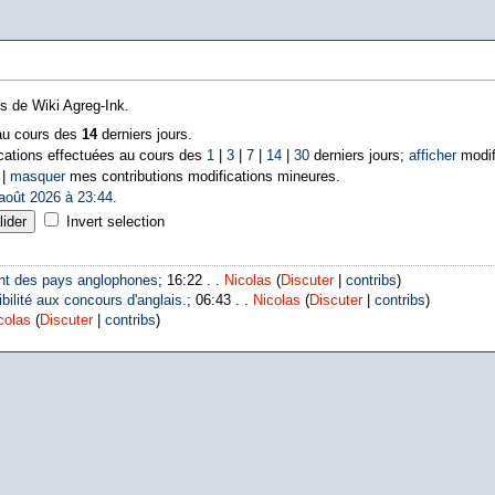
ns de Wiki Agreg-Ink.
 au cours des
14
derniers jours.
cations effectuées au cours des
1
|
3
|
7
|
14
|
30
derniers jours;
afficher
modif
 |
masquer
mes contributions modifications mineures.
août 2026 à 23:44
.
Invert selection
nt des pays anglophones
; 16:22 . .
Nicolas
(
Discuter
|
contribs
)
bilité aux concours d'anglais.
; 06:43 . .
Nicolas
(
Discuter
|
contribs
)
colas
(
Discuter
|
contribs
)