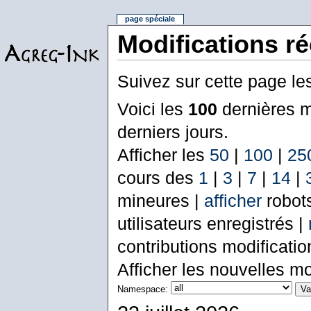
page spéciale
Modifications r
Suivez sur cette page le
Voici les
100
dernières m
derniers jours.
Afficher les
50
|
100
|
25
cours des
1
|
3
|
7
|
14
|
mineures |
afficher
robot
utilisateurs enregistrés |
contributions modificati
Afficher les nouvelles mo
Namespace: