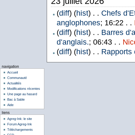
23 juillet 2026
(
diff
) (
hist
) . .
Chefs d'E
anglophones
; 16:22 . .
(
diff
) (
hist
) . .
Barres d'
d'anglais.
; 06:43 . .
Nic
(
diff
) (
hist
) . .
Rapports 
navigation
Accueil
Communauté
Actualités
Modifications récentes
Une page au hasard
Bac à Sable
Aide
liens
Agreg-Ink: le site
Forum Agreg-Ink
Téléchargements
FCD