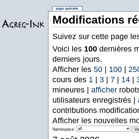
page spéciale
Modifications r
Suivez sur cette page le
Voici les
100
dernières m
derniers jours.
Afficher les
50
|
100
|
25
cours des
1
|
3
|
7
|
14
|
mineures |
afficher
robot
utilisateurs enregistrés |
contributions modificati
Afficher les nouvelles mo
Namespace: