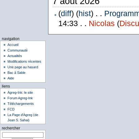
7 août 2026
(
diff
) (
hist
) . .
Programme
14:33 . .
Nicolas
(
Discu
navigation
Accueil
Communauté
Actualités
Modifications récentes
Une page au hasard
Bac à Sable
Aide
liens
Agreg-Ink: le site
Forum Agreg-Ink
Téléchargements
FCD
La Page d'Agreg (de
Jean S. Sahai)
rechercher