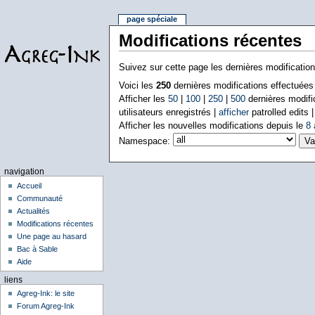
page spéciale
Modifications récentes
Suivez sur cette page les dernières modificatio
Voici les
250
dernières modifications effectuée
Afficher les
50
|
100
|
250
|
500
dernières modifi
utilisateurs enregistrés |
afficher
patrolled edits 
Afficher les nouvelles modifications depuis le
8 
Namespace:
navigation
Accueil
Communauté
Actualités
Modifications récentes
Une page au hasard
Bac à Sable
Aide
liens
Agreg-Ink: le site
Forum Agreg-Ink