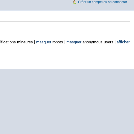
Créer un compte ou se connecter
fications mineures |
masquer
robots |
masquer
anonymous users |
afficher