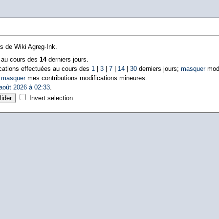
ns de Wiki Agreg-Ink.
s au cours des
14
derniers jours.
cations effectuées au cours des
1
|
3
|
7
|
14
|
30
derniers jours;
masquer
modi
|
masquer
mes contributions modifications mineures.
août 2026 à 02:33
.
Invert selection