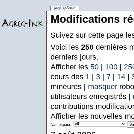
page spéciale
Modifications r
Suivez sur cette page le
Voici les
250
dernières m
derniers jours.
Afficher les
50
|
100
|
25
cours des
1
|
3
|
7
|
14
|
mineures |
masquer
robo
utilisateurs enregistrés |
contributions modificati
Afficher les nouvelles mo
Namespace: