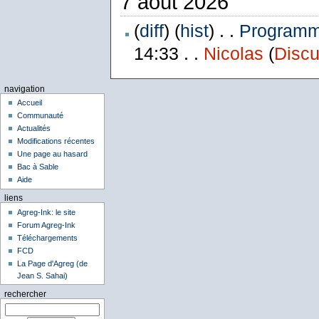
7 août 2026
(
diff
) (
hist
) . .
Programme
14:33 . .
Nicolas
(
Discu
navigation
Accueil
Communauté
Actualités
Modifications récentes
Une page au hasard
Bac à Sable
Aide
liens
Agreg-Ink: le site
Forum Agreg-Ink
Téléchargements
FCD
La Page d'Agreg (de
Jean S. Sahai)
rechercher