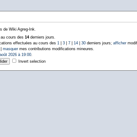
ns de Wiki Agreg-Ink.
s au cours des
14
derniers jours.
cations effectuées au cours des
1
|
3
|
7
|
14
|
30
derniers jours;
afficher
modif
 |
masquer
mes contributions modifications mineures.
août 2026 à 19:00
.
Invert selection