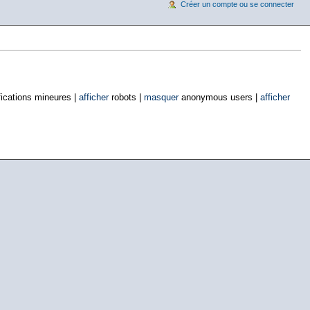
Créer un compte ou se connecter
ications mineures |
afficher
robots |
masquer
anonymous users |
afficher