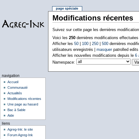
page spéciale
Modifications récentes
Suivez sur cette page les dernières modificatio
Voici les
250
dernières modifications effectuée
Afficher les
50
|
100
|
250
|
500
dernières modifi
utilisateurs enregistrés |
masquer
patrolled edits
Afficher les nouvelles modifications depuis le
6 
Namespace:
navigation
Accueil
Communauté
Actualités
Modifications récentes
Une page au hasard
Bac à Sable
Aide
liens
Agreg-Ink: le site
Forum Agreg-Ink