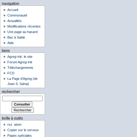
navigation
Accueil
Communauté
Actualités
Modifications récentes
Une page au hasard
Bac à Sable
Aide
liens
Agreg-Ink: le site
Forum Agreg-Ink
Téléchargements
FCD
La Page d'Agreg (de
Jean S. Sahai)
rechercher
boîte à outils
rss
atom
Copier sur le serveur
Pages spéciales