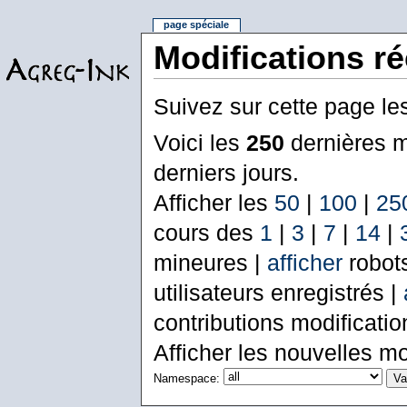
page spéciale
Modifications r
Suivez sur cette page le
Voici les
250
dernières m
derniers jours.
Afficher les
50
|
100
|
25
cours des
1
|
3
|
7
|
14
|
mineures |
afficher
robot
utilisateurs enregistrés |
contributions modificati
Afficher les nouvelles mo
Namespace: