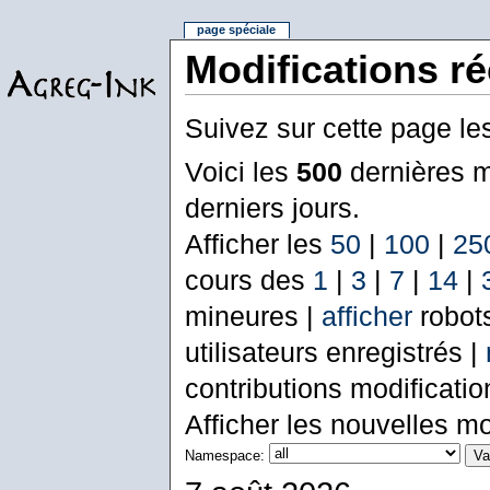
page spéciale
Modifications r
Suivez sur cette page le
Voici les
500
dernières m
derniers jours.
Afficher les
50
|
100
|
25
cours des
1
|
3
|
7
|
14
|
mineures |
afficher
robot
utilisateurs enregistrés |
contributions modificati
Afficher les nouvelles mo
Namespace: