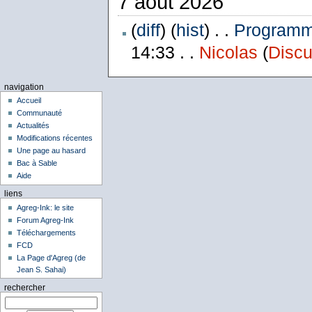
7 août 2026
(
diff
) (
hist
) . .
Programme
14:33 . .
Nicolas
(
Discu
navigation
Accueil
Communauté
Actualités
Modifications récentes
Une page au hasard
Bac à Sable
Aide
liens
Agreg-Ink: le site
Forum Agreg-Ink
Téléchargements
FCD
La Page d'Agreg (de
Jean S. Sahai)
rechercher