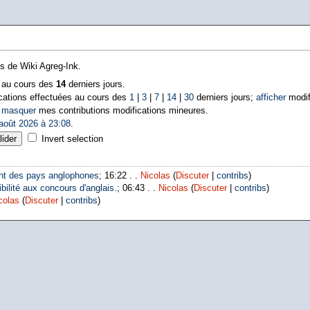
ns de Wiki Agreg-Ink.
s au cours des
14
derniers jours.
cations effectuées au cours des
1
|
3
|
7
|
14
|
30
derniers jours;
afficher
modif
|
masquer
mes contributions modifications mineures.
août 2026 à 23:08
.
Invert selection
nt des pays anglophones
; 16:22 . .
Nicolas
(
Discuter
|
contribs
)
bilité aux concours d'anglais.
; 06:43 . .
Nicolas
(
Discuter
|
contribs
)
colas
(
Discuter
|
contribs
)