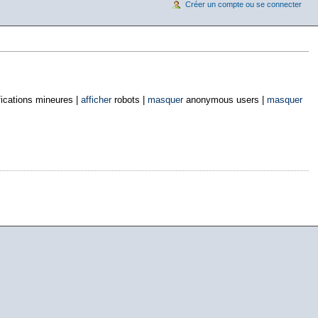
Créer un compte ou se connecter
ications mineures |
afficher
robots |
masquer
anonymous users |
masquer