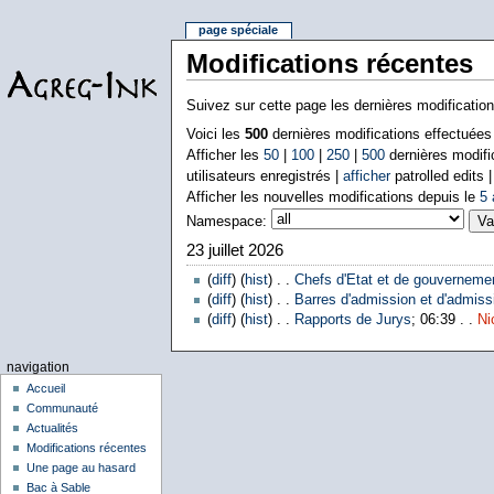
page spéciale
Modifications récentes
Suivez sur cette page les dernières modificatio
Voici les
500
dernières modifications effectuée
Afficher les
50
|
100
|
250
|
500
dernières modifi
utilisateurs enregistrés |
afficher
patrolled edits 
Afficher les nouvelles modifications depuis le
5 
Namespace:
23 juillet 2026
(
diff
) (
hist
) . .
Chefs d'Etat et de gouverneme
(
diff
) (
hist
) . .
Barres d'admission et d'admissi
(
diff
) (
hist
) . .
Rapports de Jurys
; 06:39 . .
Ni
navigation
Accueil
Communauté
Actualités
Modifications récentes
Une page au hasard
Bac à Sable