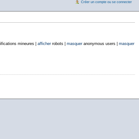
Créer un compte ou se connecter
fications mineures |
afficher
robots |
masquer
anonymous users |
masquer