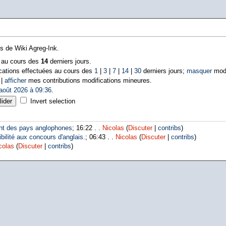
ns de Wiki Agreg-Ink.
s au cours des
14
derniers jours.
cations effectuées au cours des
1
|
3
|
7
|
14
|
30
derniers jours;
masquer
modi
 |
afficher
mes contributions modifications mineures.
août 2026 à 09:36
.
Invert selection
nt des pays anglophones
; 16:22 . .
Nicolas
(
Discuter
|
contribs
)
bilité aux concours d'anglais.
; 06:43 . .
Nicolas
(
Discuter
|
contribs
)
colas
(
Discuter
|
contribs
)