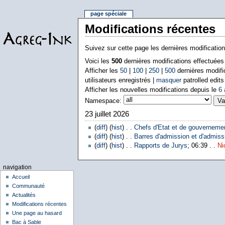
page spéciale
Modifications récentes
Suivez sur cette page les dernières modificatio
Voici les
500
dernières modifications effectuée
Afficher les
50
|
100
|
250
|
500
dernières modifi
utilisateurs enregistrés |
masquer
patrolled edits
Afficher les nouvelles modifications depuis le
6 
Namespace:
23 juillet 2026
(
diff
) (
hist
) . .
Chefs d'Etat et de gouverneme
(
diff
) (
hist
) . .
Barres d'admission et d'admissi
(
diff
) (
hist
) . .
Rapports de Jurys
; 06:39 . .
Ni
navigation
Accueil
Communauté
Actualités
Modifications récentes
Une page au hasard
Bac à Sable