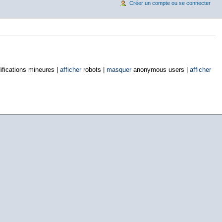
Créer un compte ou se connecter
fications mineures |
afficher
robots |
masquer
anonymous users |
afficher