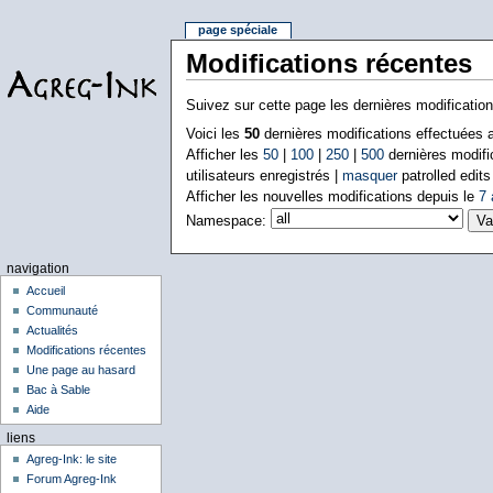
page spéciale
Modifications récentes
Suivez sur cette page les dernières modificatio
Voici les
50
dernières modifications effectuées
Afficher les
50
|
100
|
250
|
500
dernières modifi
utilisateurs enregistrés |
masquer
patrolled edits
Afficher les nouvelles modifications depuis le
7 
Namespace:
navigation
Accueil
Communauté
Actualités
Modifications récentes
Une page au hasard
Bac à Sable
Aide
liens
Agreg-Ink: le site
Forum Agreg-Ink