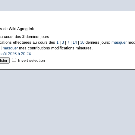
ns de Wiki Agreg-Ink.
 au cours des
3
derniers jours.
cations effectuées au cours des
1
|
3
|
7
|
14
|
30
derniers jours;
masquer
modi
 |
masquer
mes contributions modifications mineures.
août 2026 à 20:24
.
Invert selection