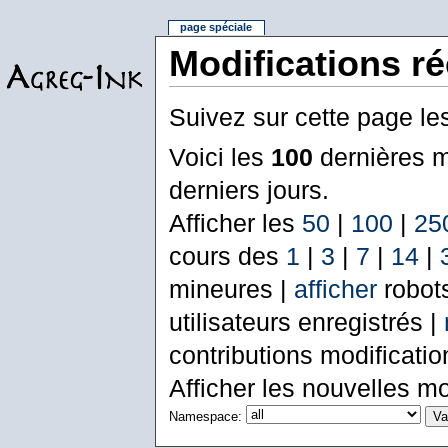
page spéciale
Modifications r
Suivez sur cette page le
Voici les
100
dernières m
derniers jours.
Afficher les
50
|
100
|
25
cours des
1
|
3
|
7
|
14
|
mineures |
afficher
robot
utilisateurs enregistrés |
contributions modificati
Afficher les nouvelles mo
Namespace: