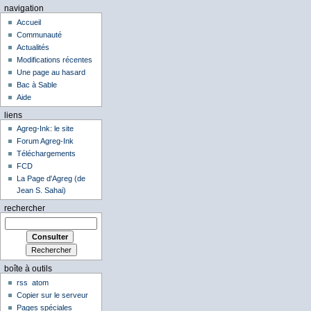
navigation
Accueil
Communauté
Actualités
Modifications récentes
Une page au hasard
Bac à Sable
Aide
liens
Agreg-Ink: le site
Forum Agreg-Ink
Téléchargements
FCD
La Page d'Agreg (de
Jean S. Sahai)
rechercher
boîte à outils
rss
atom
Copier sur le serveur
Pages spéciales