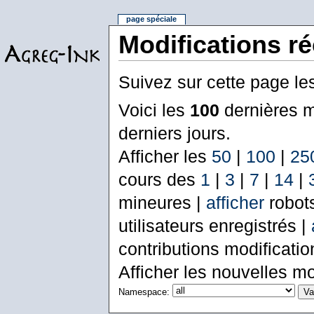
page spéciale
Modifications r
Suivez sur cette page le
Voici les
100
dernières m
derniers jours.
Afficher les
50
|
100
|
25
cours des
1
|
3
|
7
|
14
|
mineures |
afficher
robot
utilisateurs enregistrés |
contributions modificati
Afficher les nouvelles mo
Namespace: