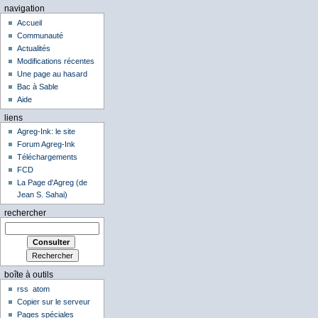
navigation
Accueil
Communauté
Actualités
Modifications récentes
Une page au hasard
Bac à Sable
Aide
liens
Agreg-Ink: le site
Forum Agreg-Ink
Téléchargements
FCD
La Page d'Agreg (de
Jean S. Sahai)
rechercher
boîte à outils
rss
atom
Copier sur le serveur
Pages spéciales