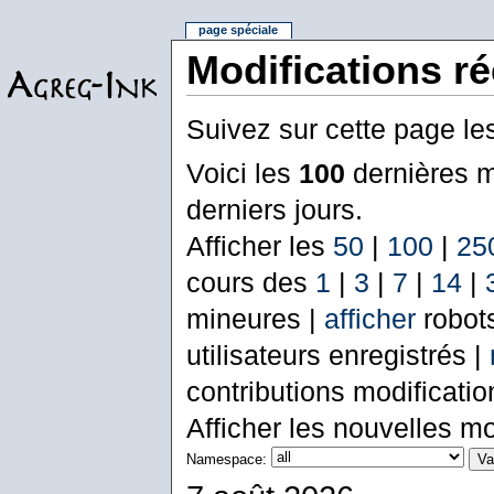
page spéciale
Modifications r
Suivez sur cette page le
Voici les
100
dernières m
derniers jours.
Afficher les
50
|
100
|
25
cours des
1
|
3
|
7
|
14
|
mineures |
afficher
robot
utilisateurs enregistrés |
contributions modificati
Afficher les nouvelles mo
Namespace: