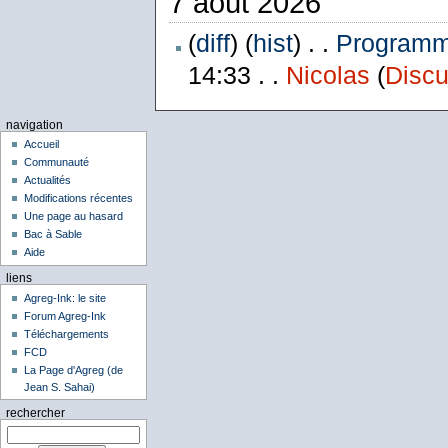
7 août 2026
(
diff
) (
hist
) . .
Programme
14:33 . .
Nicolas
(
Discu
navigation
Accueil
Communauté
Actualités
Modifications récentes
Une page au hasard
Bac à Sable
Aide
liens
Agreg-Ink: le site
Forum Agreg-Ink
Téléchargements
FCD
La Page d'Agreg (de
Jean S. Sahai)
rechercher