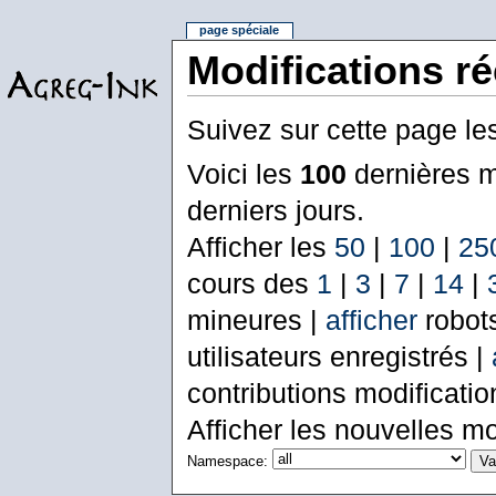
page spéciale
Modifications r
Suivez sur cette page le
Voici les
100
dernières m
derniers jours.
Afficher les
50
|
100
|
25
cours des
1
|
3
|
7
|
14
|
mineures |
afficher
robot
utilisateurs enregistrés |
contributions modificati
Afficher les nouvelles mo
Namespace: