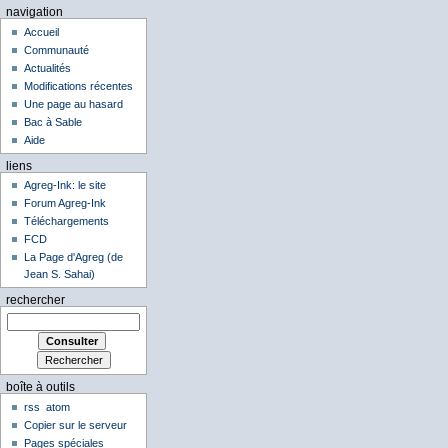
navigation
Accueil
Communauté
Actualités
Modifications récentes
Une page au hasard
Bac à Sable
Aide
liens
Agreg-Ink: le site
Forum Agreg-Ink
Téléchargements
FCD
La Page d'Agreg (de
Jean S. Sahai)
rechercher
boîte à outils
rss
atom
Copier sur le serveur
Pages spéciales