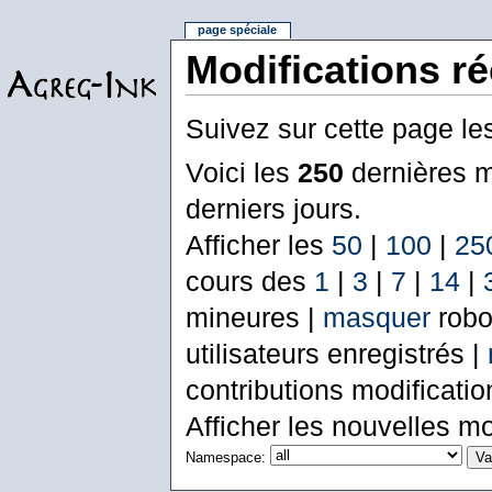
page spéciale
Modifications r
Suivez sur cette page le
Voici les
250
dernières m
derniers jours.
Afficher les
50
|
100
|
25
cours des
1
|
3
|
7
|
14
|
mineures |
masquer
robo
utilisateurs enregistrés |
contributions modificati
Afficher les nouvelles mo
Namespace: