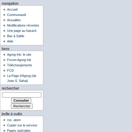
navigation
Accueil
Communauté
Actualités
Modifications récentes
Une page au hasard
Bac à Sable
Aide
liens
Agreg-Ink: le site
Forum Agreg-Ink
Téléchargements
FCD
La Page d'Agreg (de
Jean S. Sahai)
rechercher
boîte à outils
rss
atom
Copier sur le serveur
Pages spéciales