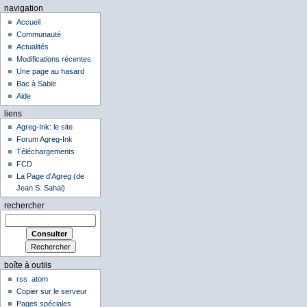
navigation
Accueil
Communauté
Actualités
Modifications récentes
Une page au hasard
Bac à Sable
Aide
liens
Agreg-Ink: le site
Forum Agreg-Ink
Téléchargements
FCD
La Page d'Agreg (de
Jean S. Sahai)
rechercher
boîte à outils
rss
atom
Copier sur le serveur
Pages spéciales