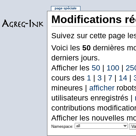
page spéciale
Modifications r
Suivez sur cette page le
Voici les
50
dernières mo
derniers jours.
Afficher les
50
|
100
|
25
cours des
1
|
3
|
7
|
14
|
mineures |
afficher
robot
utilisateurs enregistrés |
contributions modificati
Afficher les nouvelles mo
Namespace: