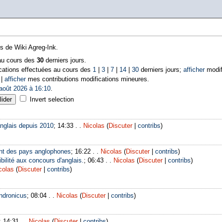
ns de Wiki Agreg-Ink.
 au cours des
30
derniers jours.
cations effectuées au cours des
1
|
3
|
7
|
14
|
30
derniers jours;
afficher
modif
 |
afficher
mes contributions modifications mineures.
août 2026 à 16:10
.
Invert selection
nglais depuis 2010
; 14:33 . .
Nicolas
(
Discuter
|
contribs
)
nt des pays anglophones
; 16:22 . .
Nicolas
(
Discuter
|
contribs
)
bilité aux concours d'anglais.
; 06:43 . .
Nicolas
(
Discuter
|
contribs
)
colas
(
Discuter
|
contribs
)
ndronicus
; 08:04 . .
Nicolas
(
Discuter
|
contribs
)
; 14:31 . .
Nicolas
(
Discuter
|
contribs
)