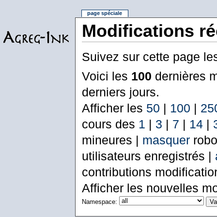
page spéciale
Modifications r
Suivez sur cette page le
Voici les
100
dernières m
derniers jours.
Afficher les
50
|
100
|
25
cours des
1
|
3
|
7
|
14
|
mineures |
masquer
robo
utilisateurs enregistrés |
contributions modificati
Afficher les nouvelles mo
Namespace: