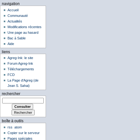
navigation
Accueil
Communauté
Actualités
Modifications récentes
Une page au hasard
Bac à Sable
Aide
liens
Agreg-Ink: le site
Forum Agreg-Ink
Téléchargements
FCD
La Page d'Agreg (de
Jean S. Sahai)
rechercher
boîte à outils
rss
atom
Copier sur le serveur
Pages spéciales