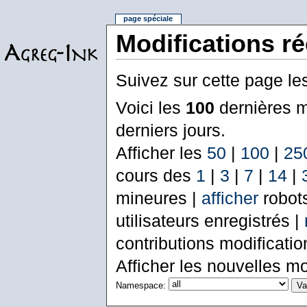
page spéciale
Modifications r
Suivez sur cette page le
Voici les
100
dernières m
derniers jours.
Afficher les
50
|
100
|
25
cours des
1
|
3
|
7
|
14
|
mineures |
afficher
robot
utilisateurs enregistrés |
contributions modificati
Afficher les nouvelles mo
Namespace: