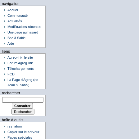
navigation
Accueil
Communauté
Actualités
Modifications récentes
Une page au hasard
Bac à Sable
Aide
liens
Agreg-Ink: le site
Forum Agreg-Ink
Téléchargements
FCD
La Page d'Agreg (de
Jean S. Sahai)
rechercher
boîte à outils
rss
atom
Copier sur le serveur
Pages spéciales