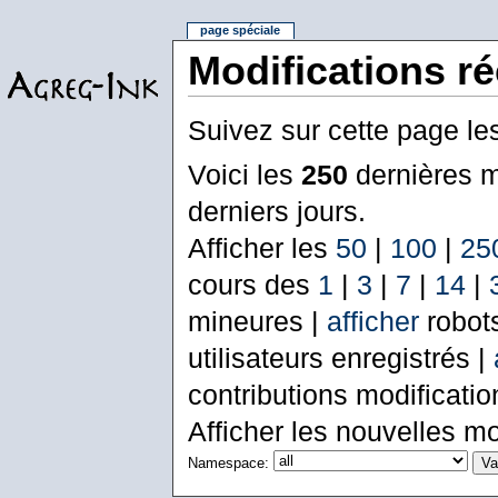
page spéciale
Modifications r
Suivez sur cette page le
Voici les
250
dernières m
derniers jours.
Afficher les
50
|
100
|
25
cours des
1
|
3
|
7
|
14
|
mineures |
afficher
robot
utilisateurs enregistrés |
contributions modificati
Afficher les nouvelles mo
Namespace: