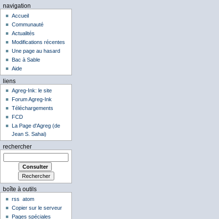
navigation
Accueil
Communauté
Actualités
Modifications récentes
Une page au hasard
Bac à Sable
Aide
liens
Agreg-Ink: le site
Forum Agreg-Ink
Téléchargements
FCD
La Page d'Agreg (de
Jean S. Sahai)
rechercher
boîte à outils
rss
atom
Copier sur le serveur
Pages spéciales