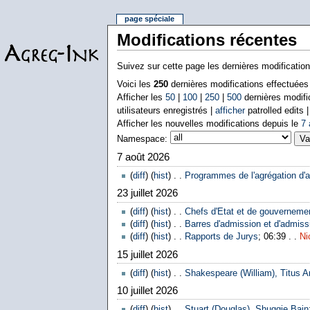
page spéciale
Modifications récentes
Suivez sur cette page les dernières modificatio
Voici les
250
dernières modifications effectuée
Afficher les
50
|
100
|
250
|
500
dernières modifi
utilisateurs enregistrés |
afficher
patrolled edits 
Afficher les nouvelles modifications depuis le
7 
Namespace:
7 août 2026
(
diff
) (
hist
) . .
Programmes de l'agrégation d'a
23 juillet 2026
(
diff
) (
hist
) . .
Chefs d'Etat et de gouverneme
(
diff
) (
hist
) . .
Barres d'admission et d'admissi
(
diff
) (
hist
) . .
Rapports de Jurys
; 06:39 . .
Ni
15 juillet 2026
(
diff
) (
hist
) . .
Shakespeare (William), Titus A
10 juillet 2026
(
diff
) (
hist
) . .
Stuart (Douglas), Shuggie Bain