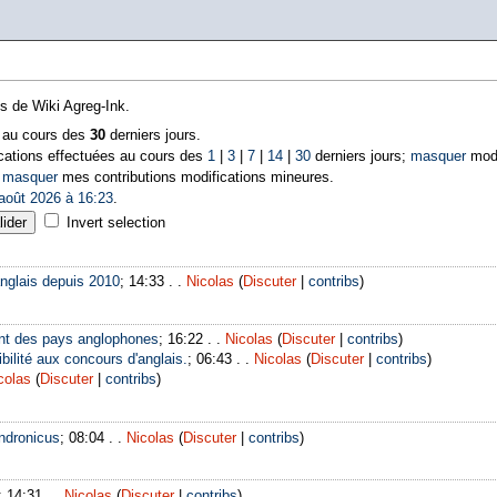
ns de Wiki Agreg-Ink.
s au cours des
30
derniers jours.
cations effectuées au cours des
1
|
3
|
7
|
14
|
30
derniers jours;
masquer
modi
|
masquer
mes contributions modifications mineures.
août 2026 à 16:23
.
Invert selection
nglais depuis 2010
; 14:33 . .
Nicolas
(
Discuter
|
contribs
)
nt des pays anglophones
; 16:22 . .
Nicolas
(
Discuter
|
contribs
)
bilité aux concours d'anglais.
; 06:43 . .
Nicolas
(
Discuter
|
contribs
)
colas
(
Discuter
|
contribs
)
ndronicus
; 08:04 . .
Nicolas
(
Discuter
|
contribs
)
; 14:31 . .
Nicolas
(
Discuter
|
contribs
)