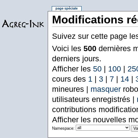
page spéciale
Modifications r
Suivez sur cette page le
Voici les
500
dernières m
derniers jours.
Afficher les
50
|
100
|
25
cours des
1
|
3
|
7
|
14
|
mineures |
masquer
robo
utilisateurs enregistrés |
contributions modificati
Afficher les nouvelles mo
Namespace: