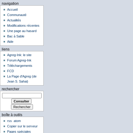
navigation
Accueil
Communauté
Actualités
Modifications récentes
Une page au hasard
Bac à Sable
Aide
liens
Agreg-Ink: le site
Forum Agreg-Ink
Téléchargements
FCD
La Page d'Agreg (de
Jean S. Sahai)
rechercher
boîte à outils
rss
atom
Copier sur le serveur
Pages spéciales