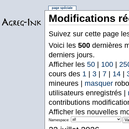
page spéciale
Modifications r
Suivez sur cette page le
Voici les
500
dernières m
derniers jours.
Afficher les
50
|
100
|
25
cours des
1
|
3
|
7
|
14
|
mineures |
masquer
robo
utilisateurs enregistrés |
contributions modificati
Afficher les nouvelles mo
Namespace: