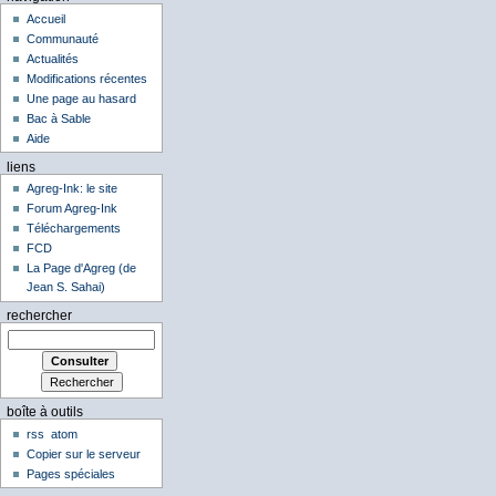
Accueil
Communauté
Actualités
Modifications récentes
Une page au hasard
Bac à Sable
Aide
liens
Agreg-Ink: le site
Forum Agreg-Ink
Téléchargements
FCD
La Page d'Agreg (de
Jean S. Sahai)
rechercher
boîte à outils
rss
atom
Copier sur le serveur
Pages spéciales