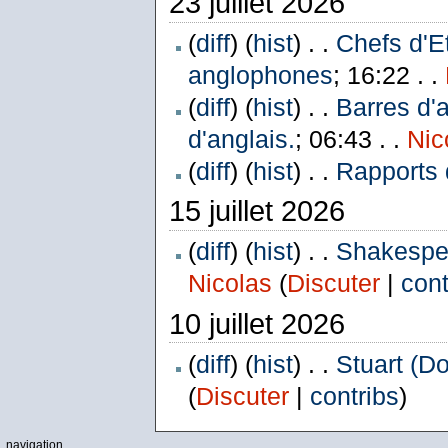
23 juillet 2026
(
diff
) (
hist
) . .
Chefs d'E
anglophones
; 16:22 . .
(
diff
) (
hist
) . .
Barres d'
d'anglais.
; 06:43 . .
Nic
(
diff
) (
hist
) . .
Rapports 
15 juillet 2026
(
diff
) (
hist
) . .
Shakespea
Nicolas
(
Discuter
|
cont
10 juillet 2026
(
diff
) (
hist
) . .
Stuart (D
(
Discuter
|
contribs
)
navigation