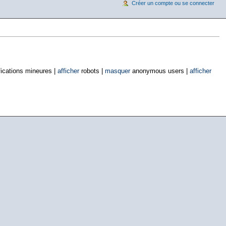
Créer un compte ou se connecter
ications mineures |
afficher
robots |
masquer
anonymous users |
afficher