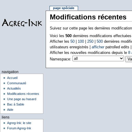
page spéciale
Modifications récentes
Suivez sur cette page les dernières modificatio
Voici les
500
dernières modifications effectuée
Afficher les
50
|
100
|
250
|
500
dernières modifi
utilisateurs enregistrés |
afficher
patrolled edits 
Afficher les nouvelles modifications depuis le
8 
Namespace:
navigation
Accueil
Communauté
Actualités
Modifications récentes
Une page au hasard
Bac à Sable
Aide
liens
Agreg-Ink: le site
Forum Agreg-Ink