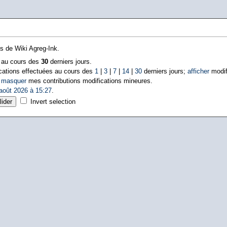
ns de Wiki Agreg-Ink.
s au cours des
30
derniers jours.
cations effectuées au cours des
1
|
3
|
7
|
14
|
30
derniers jours;
afficher
modif
|
masquer
mes contributions modifications mineures.
août 2026 à 15:27
.
Invert selection