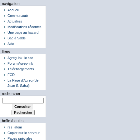
navigation
Accueil
Communauté
Actualités
Modifications récentes
Une page au hasard
Bac à Sable
Aide
liens
Agreg-Ink: le site
Forum Agreg-Ink
Téléchargements
FCD
La Page d'Agreg (de
Jean S. Sahai)
rechercher
boîte à outils
rss
atom
Copier sur le serveur
Pages spéciales