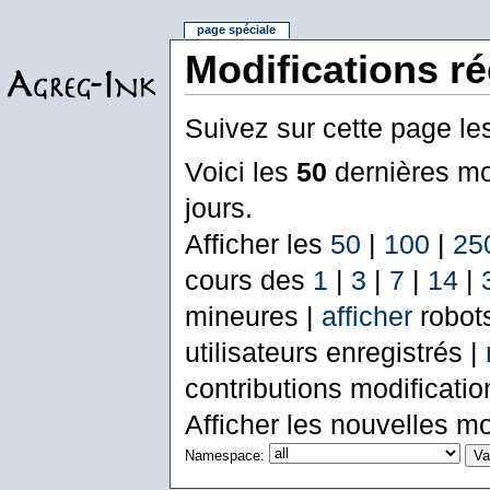
page spéciale
Modifications r
Suivez sur cette page le
Voici les
50
dernières mo
jours.
Afficher les
50
|
100
|
25
cours des
1
|
3
|
7
|
14
|
mineures |
afficher
robot
utilisateurs enregistrés |
contributions modificati
Afficher les nouvelles mo
Namespace: