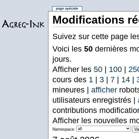
page spéciale
Modifications r
Suivez sur cette page le
Voici les
50
dernières mo
jours.
Afficher les
50
|
100
|
25
cours des
1
|
3
|
7
|
14
|
mineures |
afficher
robot
utilisateurs enregistrés |
contributions modificati
Afficher les nouvelles mo
Namespace: