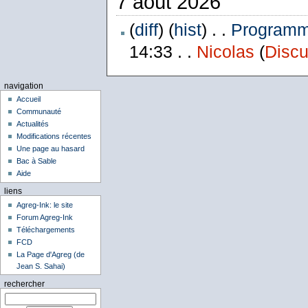
7 août 2026
(
diff
) (
hist
) . .
Programme
14:33 . .
Nicolas
(
Discu
navigation
Accueil
Communauté
Actualités
Modifications récentes
Une page au hasard
Bac à Sable
Aide
liens
Agreg-Ink: le site
Forum Agreg-Ink
Téléchargements
FCD
La Page d'Agreg (de
Jean S. Sahai)
rechercher