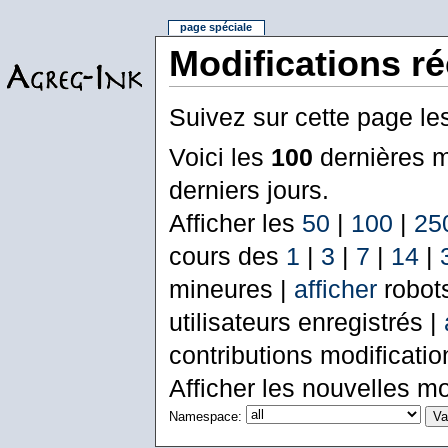
page spéciale
Modifications r
Suivez sur cette page le
Voici les
100
dernières m
derniers jours.
Afficher les
50
|
100
|
25
cours des
1
|
3
|
7
|
14
|
mineures |
afficher
robot
utilisateurs enregistrés |
contributions modificati
Afficher les nouvelles mo
Namespace: