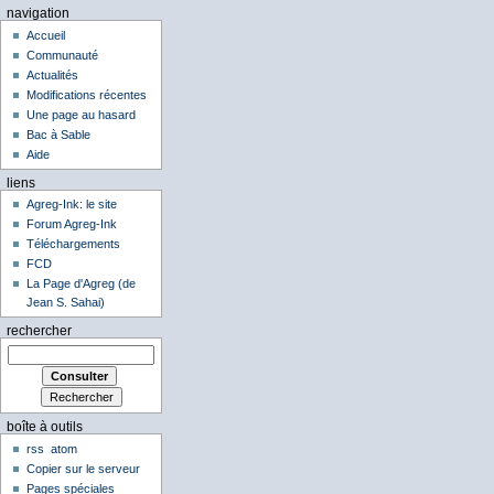
navigation
Accueil
Communauté
Actualités
Modifications récentes
Une page au hasard
Bac à Sable
Aide
liens
Agreg-Ink: le site
Forum Agreg-Ink
Téléchargements
FCD
La Page d'Agreg (de
Jean S. Sahai)
rechercher
boîte à outils
rss
atom
Copier sur le serveur
Pages spéciales