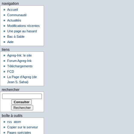
navigation
Accueil
Communauté
Actualités
Modifications récentes
Une page au hasard
Bac à Sable
Aide
liens
Agreg-Ink: le site
Forum Agreg-Ink
Téléchargements
FCD
La Page d'Agreg (de
Jean S. Sahai)
rechercher
boîte à outils
rss
atom
Copier sur le serveur
Pages spéciales