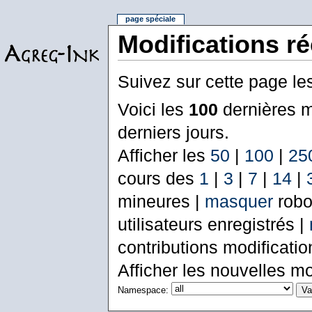
page spéciale
Modifications r
Suivez sur cette page le
Voici les
100
dernières m
derniers jours.
Afficher les
50
|
100
|
25
cours des
1
|
3
|
7
|
14
|
mineures |
masquer
robo
utilisateurs enregistrés |
contributions modificati
Afficher les nouvelles mo
Namespace: