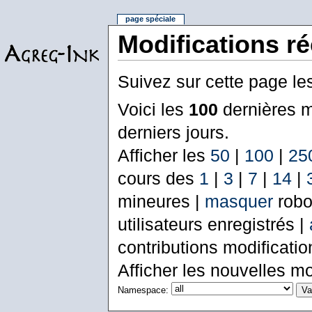
page spéciale
Modifications r
Suivez sur cette page le
Voici les
100
dernières m
derniers jours.
Afficher les
50
|
100
|
25
cours des
1
|
3
|
7
|
14
|
mineures |
masquer
robo
utilisateurs enregistrés |
contributions modificati
Afficher les nouvelles mo
Namespace: