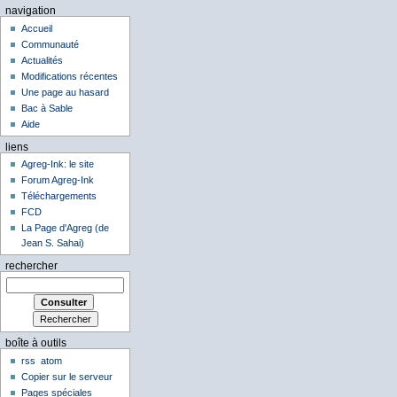
navigation
Accueil
Communauté
Actualités
Modifications récentes
Une page au hasard
Bac à Sable
Aide
liens
Agreg-Ink: le site
Forum Agreg-Ink
Téléchargements
FCD
La Page d'Agreg (de
Jean S. Sahai)
rechercher
boîte à outils
rss
atom
Copier sur le serveur
Pages spéciales