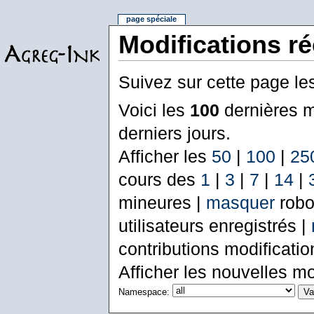
page spéciale
Modifications r
Suivez sur cette page le
Voici les
100
dernières m
derniers jours.
Afficher les
50
|
100
|
25
cours des
1
|
3
|
7
|
14
|
mineures |
masquer
robo
utilisateurs enregistrés |
contributions modificati
Afficher les nouvelles mo
Namespace: