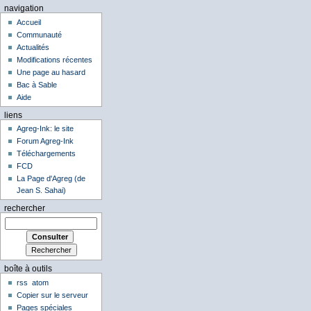
navigation
Accueil
Communauté
Actualités
Modifications récentes
Une page au hasard
Bac à Sable
Aide
liens
Agreg-Ink: le site
Forum Agreg-Ink
Téléchargements
FCD
La Page d'Agreg (de
Jean S. Sahai)
rechercher
boîte à outils
rss
atom
Copier sur le serveur
Pages spéciales