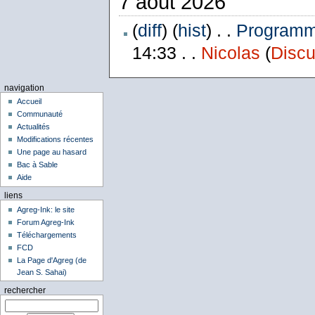
7 août 2026
(
diff
) (
hist
) . .
Programme
14:33 . .
Nicolas
(
Discu
navigation
Accueil
Communauté
Actualités
Modifications récentes
Une page au hasard
Bac à Sable
Aide
liens
Agreg-Ink: le site
Forum Agreg-Ink
Téléchargements
FCD
La Page d'Agreg (de
Jean S. Sahai)
rechercher