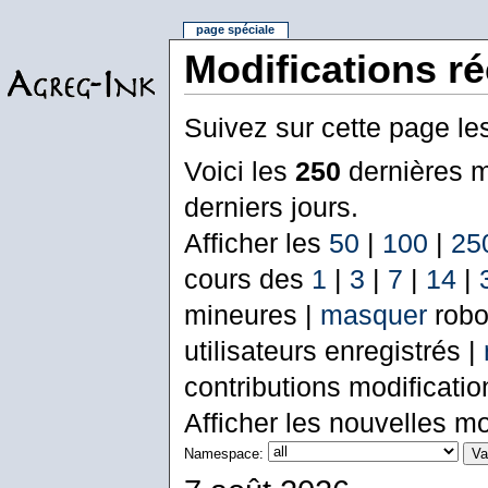
page spéciale
Modifications r
Suivez sur cette page le
Voici les
250
dernières m
derniers jours.
Afficher les
50
|
100
|
25
cours des
1
|
3
|
7
|
14
|
mineures |
masquer
robo
utilisateurs enregistrés |
contributions modificati
Afficher les nouvelles mo
Namespace: